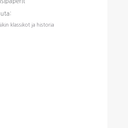
sipaperit
uta:
ikin klassikot ja historia