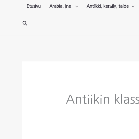
Siirry
Etusivu
Arabia, jne.
Antiikki, keräily, taide
sisältöön
Hae
Antiikin klass