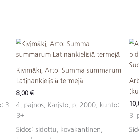
d
Kivimäki, Arto: Summa summarum
Latinankielisiä termejä
Arb
(ku
8,00
€
10
: 3
4. painos, Karisto, p. 2000, kunto:
3+
3. 
Sidos: sidottu, kovakantinen,
Sid