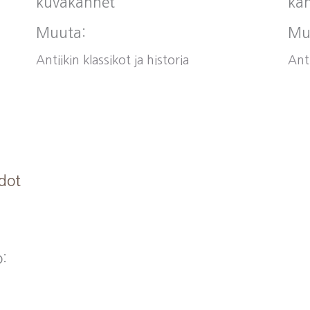
kuvakannet
kan
Muuta:
Mu
Antiikin klassikot ja historia
Anti
idot
o: