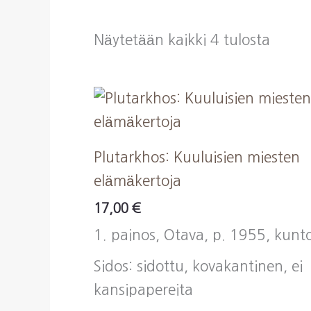
Sorte
Näytetään kaikki 4 tulosta
by
latest
Plutarkhos: Kuuluisien miesten
elämäkertoja
17,00
€
1. painos, Otava, p. 1955, kunto
Sidos: sidottu, kovakantinen, ei
kansipapereita