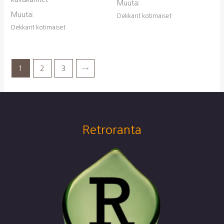
Muuta:
Muuta:
Dekkarit kotimaiset
Dekkarit kotimaiset
1
2
3
→
Retroranta