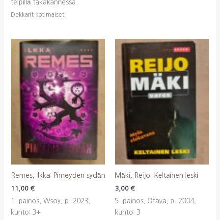
teipillä takakannessa
Dekkarit kotimaiset
Remes, Ilkka: Pimeyden sydän
Mäki, Reijo: Keltainen leski
11,00
€
3,00
€
1. painos, Wsoy, p. 2023,
5. painos, Otava, p. 2004,
kunto: 3+
kunto: 3