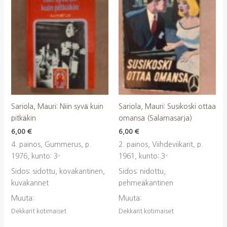
Sariola, Mauri: Niin syvä kuin
Sariola, Mauri: Susikoski ottaa
pitkäkin
omansa (Salamasarja)
6,00
€
6,00
€
4. painos, Gummerus, p.
2. painos, Viihdeviikarit, p.
1976, kunto: 3-
1961, kunto: 3-
Sidos: sidottu, kovakantinen,
Sidos: nidottu,
kuvakannet
pehmeäkantinen
Muuta:
Muuta:
Dekkarit kotimaiset
Dekkarit kotimaiset