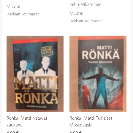
pehmeäkantinen
Muuta:
Muuta:
Dekkarit kotimaiset
Dekkarit kotimaiset
Rönkä, Matti: Ystävät
Rönkä, Matti: Tulijaiset
kaukana
Moskovasta
4,00
€
4,00
€