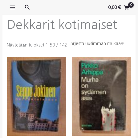
Siirry
Hae
0,00
€
sisältöön
Dekkarit kotimaiset
Sorted
Näytetään tulokset 1–50 / 142
by
latest