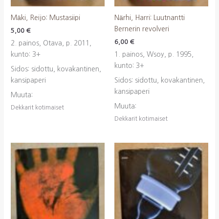
Mäki, Reijo: Mustasiipi
Närhi, Harri: Luutnantti
Bernerin revolveri
5,00
€
6,00
€
2. painos, Otava, p. 2011,
kunto: 3+
1. painos, Wsoy, p. 1995,
kunto: 3+
Sidos: sidottu, kovakantinen,
kansipaperi
Sidos: sidottu, kovakantinen,
kansipaperi
Muuta:
Muuta:
Dekkarit kotimaiset
Dekkarit kotimaiset