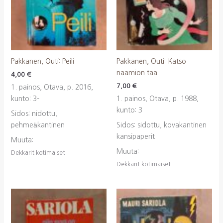
Pakkanen, Outi: Peili
Pakkanen, Outi: Katso
naamion taa
4,00
€
7,00
€
1. painos, Otava, p. 2016,
kunto: 3-
1. painos, Otava, p. 1988,
kunto: 3
Sidos: nidottu,
pehmeäkantinen
Sidos: sidottu, kovakantinen
kansipaperit
Muuta:
Muuta:
Dekkarit kotimaiset
Dekkarit kotimaiset