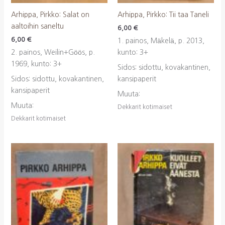
Arhippa, Pirkko: Salat on
Arhippa, Pirkko: Tii taa Taneli
aaltoihin saneltu
6,00
€
6,00
€
1. painos, Mäkelä, p. 2013,
2. painos, Weilin+Göös, p.
kunto: 3+
1969, kunto: 3+
Sidos: sidottu, kovakantinen,
Sidos: sidottu, kovakantinen,
kansipaperit
kansipaperit
Muuta:
Muuta:
Dekkarit kotimaiset
Dekkarit kotimaiset