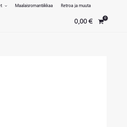
et
Maalaisromantiikkaa
Retroa ja muuta
0,00
€