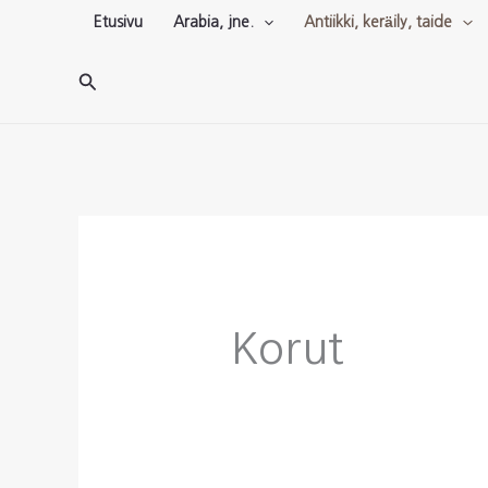
Siirry
Etusivu
Arabia, jne.
Antiikki, keräily, taide
sisältöön
Hae
Korut