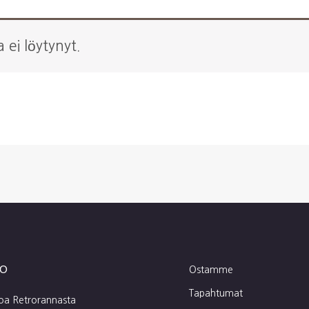
a ei löytynyt.
fo
Ostamme
Tapahtumat
toa Retrorannasta