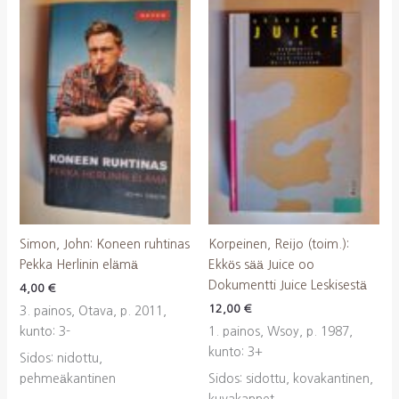
Simon, John: Koneen ruhtinas
Korpeinen, Reijo (toim.):
Pekka Herlinin elämä
Ekkös sää Juice oo
Dokumentti Juice Leskisestä
4,00
€
12,00
€
3. painos, Otava, p. 2011,
kunto: 3-
1. painos, Wsoy, p. 1987,
kunto: 3+
Sidos: nidottu,
pehmeäkantinen
Sidos: sidottu, kovakantinen,