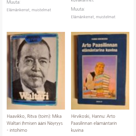
kuvakannet
Muuta:
Muuta:
Elämänkerrat, muistelmat
Elämänkerrat, muistelmat
Haavikko, Ritva (toim): Mika
Hirvikoski, Hannu: Arto
Waltari Ihmisen ääni Nöyryys
Paasilinnan elämäntarin
– intohimo
kuvina