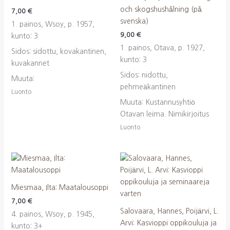
och skogshushålning (på
7,00
€
svenska)
1. painos, Wsoy, p. 1957,
9,00
€
kunto: 3
1. painos, Otava, p. 1927,
Sidos: sidottu, kovakantinen,
kunto: 3
kuvakannet
Sidos: nidottu,
Muuta:
pehmeäkantinen
Luonto
Muuta: Kustannusyhtiö
Otavan leima. Nimikirjoitus
Luonto
Miesmaa, Ilta: Maatalousoppi
7,00
€
Salovaara, Hannes, Poijärvi, L.
4. painos, Wsoy, p. 1945,
Arvi: Kasvioppi oppikouluja ja
kunto: 3+