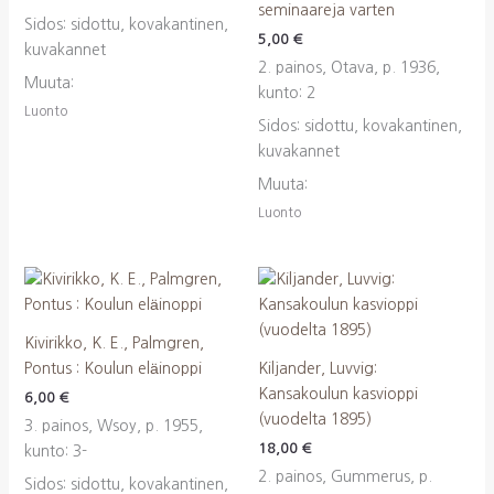
seminaareja varten
Sidos: sidottu, kovakantinen,
5,00
€
kuvakannet
2. painos, Otava, p. 1936,
Muuta:
kunto: 2
Luonto
Sidos: sidottu, kovakantinen,
kuvakannet
Muuta:
Luonto
Kivirikko, K. E., Palmgren,
Pontus : Koulun eläinoppi
Kiljander, Luvvig:
Kansakoulun kasvioppi
6,00
€
(vuodelta 1895)
3. painos, Wsoy, p. 1955,
18,00
€
kunto: 3-
2. painos, Gummerus, p.
Sidos: sidottu, kovakantinen,