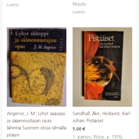
Muuta:
Luonto
Luonto
Angervo, J. M.: Lyhyt sääoppi
Sandhall, Åke, Hedqvist, Karl-
ja sääennustajan opas
Johan: Pistiäiset
lähinnä Suomen oloja silmällä
5,00
€
pitäen
1. painos, Wsoy, p. 1976,