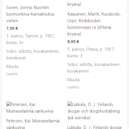
Soveri, Jorma: Nuorten
luonnonkirja Kansakoulua
Kaipainen, Martti, Kuuskoski,
varten
Urpo: Keskikoulun
luonnonoppi I-II (yhtenä
7,00
€
kirjana)
1. painos, Tammi, p. 1957,
8,00
€
kunto: 3+
5. painos, Otava, p. 1957,
Sidos: sidottu, kovakantinen,
kunto: 3
kansikuvat
Sidos: sidottu, kovakantinen,
Muuta:
kuvakannet
Luonto
Muuta:
Luonto
Petersen, Kai: Muinaiseläimiä
värikuvina
Lukkala, O. J.: Finlands skogar