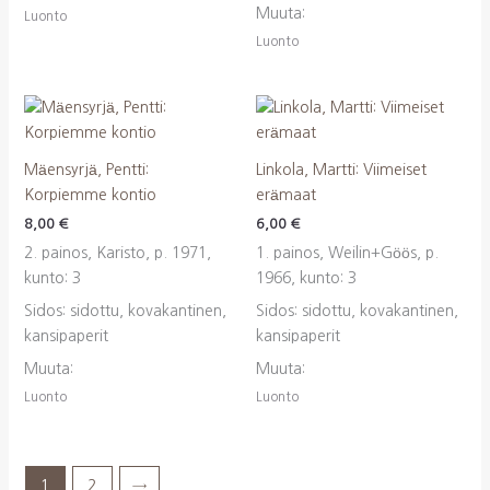
Muuta:
Luonto
Luonto
Mäensyrjä, Pentti:
Linkola, Martti: Viimeiset
Korpiemme kontio
erämaat
8,00
€
6,00
€
2. painos, Karisto, p. 1971,
1. painos, Weilin+Göös, p.
kunto: 3
1966, kunto: 3
Sidos: sidottu, kovakantinen,
Sidos: sidottu, kovakantinen,
kansipaperit
kansipaperit
Muuta:
Muuta:
Luonto
Luonto
1
2
→