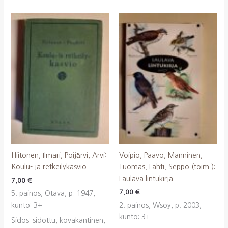
Hiitonen, Ilmari, Poijärvi, Arvi:
Voipio, Paavo, Manninen,
Koulu- ja retkeilykasvio
Tuomas, Lahti, Seppo (toim.):
Laulava lintukirja
7,00
€
7,00
€
5. painos, Otava, p. 1947,
kunto: 3+
2. painos, Wsoy, p. 2003,
kunto: 3+
Sidos: sidottu, kovakantinen,