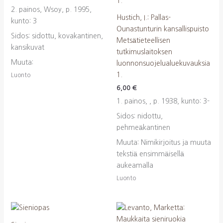
2. painos, Wsoy, p. 1995,
Hustich, I.: Pallas-
kunto: 3
Ounastunturin kansallispuisto
Sidos: sidottu, kovakantinen,
Metsätieteellisen
kansikuvat
tutkimuslaitoksen
Muuta:
luonnonsuojelualuekuvauksia
1.
Luonto
6,00
€
1. painos, , p. 1938, kunto: 3-
Sidos: nidottu,
pehmeäkantinen
Muuta: Nimikirjoitus ja muuta
tekstiä ensimmäisellä
aukeamalla
Luonto