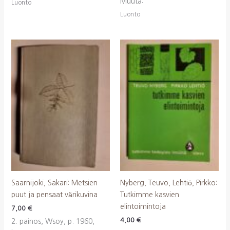
Muuta:
Luonto
Luonto
Saarnijoki, Sakari: Metsien
Nyberg, Teuvo, Lehtiö, Pirkko:
puut ja pensaat värikuvina
Tutkimme kasvien
elintoimintoja
7,00
€
4,00
€
2. painos, Wsoy, p. 1960,