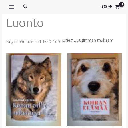
Siirry
Hae
0,00
€
sisältöön
Luonto
Sorted
Näytetään tulokset 1–50 / 60
by
latest