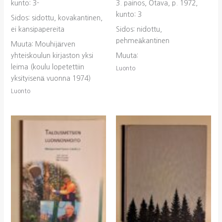
kunto: 3-
3. painos, Otava, p. 1972,
kunto: 3
Sidos: sidottu, kovakantinen,
ei kansipapereita
Sidos: nidottu,
pehmeäkantinen
Muuta: Mouhijärven
yhteiskoulun kirjaston yksi
Muuta:
leima (koulu lopetettiin
Luonto
yksityisenä vuonna 1974)
Luonto