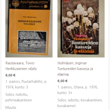
Rautavaara, Toivo:
Holmåsen, Ingmar:
Herkkusienien viljely
Tuntureiden kasveja ja
eläimiä
8,00
€
6,00
€
1. painos, Puutarhaliitto, p.
1974, kunto: 3
1. painos, Otava, p. 1976,
kunto: 3+
Sidos: nidottu,
pehmeäkantinen
Sidos: sidottu, kovakantinen,
kuvakannet
Muuta: