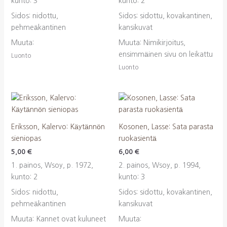
kunto: 3
kunto: 2
Sidos: nidottu,
Sidos: sidottu, kovakantinen,
pehmeäkantinen
kansikuvat
Muuta:
Muuta: Nimikirjoitus,
ensimmäinen sivu on leikattu
Luonto
Luonto
Eriksson, Kalervo: Käytännön
Kosonen, Lasse: Sata parasta
sieniopas
ruokasientä
5,00
€
6,00
€
1. painos, Wsoy, p. 1972,
2. painos, Wsoy, p. 1994,
kunto: 2
kunto: 3
Sidos: nidottu,
Sidos: sidottu, kovakantinen,
pehmeäkantinen
kansikuvat
Muuta: Kannet ovat kuluneet
Muuta: