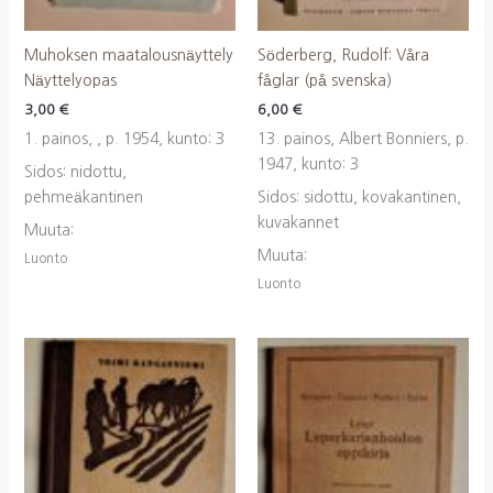
Muhoksen maatalousnäyttely
Söderberg, Rudolf: Våra
Näyttelyopas
fåglar (på svenska)
3,00
€
6,00
€
1. painos, , p. 1954, kunto: 3
13. painos, Albert Bonniers, p.
1947, kunto: 3
Sidos: nidottu,
pehmeäkantinen
Sidos: sidottu, kovakantinen,
kuvakannet
Muuta:
Muuta:
Luonto
Luonto