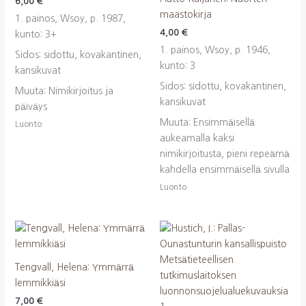
6,00
€
maastokirja
1. painos, Wsoy, p. 1987,
4,00
€
kunto: 3+
1. painos, Wsoy, p. 1946,
Sidos: sidottu, kovakantinen,
kunto: 3
kansikuvat
Sidos: sidottu, kovakantinen,
Muuta: Nimikirjoitus ja
kansikuvat
päiväys
Muuta: Ensimmäisellä
Luonto
aukeamalla kaksi
nimikirjoitusta, pieni repeämä
kahdella ensimmäisellä sivulla
Luonto
Tengvall, Helena: Ymmärrä
lemmikkiäsi
7,00
€