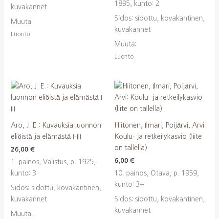
1895, kunto: 2
kuvakannet
Sidos: sidottu, kovakantinen,
Muuta:
kuvakannet
Luonto
Muuta:
Luonto
Aro, J. E.: Kuvauksia luonnon
Hiitonen, Ilmari, Poijärvi, Arvi:
eliöistä ja elämästä I-III
Koulu- ja retkeilykasvio (liite
on tallella)
26,00
€
6,00
€
1. painos, Valistus, p. 1925,
kunto: 3
10. painos, Otava, p. 1959,
kunto: 3+
Sidos: sidottu, kovakantinen,
kuvakannet
Sidos: sidottu, kovakantinen,
kuvakannet
Muuta: