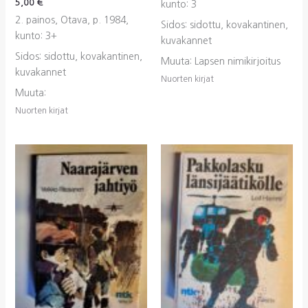
5,00
€
kunto: 3
2. painos, Otava, p. 1984,
Sidos: sidottu, kovakantinen,
kunto: 3+
kuvakannet
Sidos: sidottu, kovakantinen,
Muuta: Lapsen nimikirjoitus
kuvakannet
Nuorten kirjat
Muuta:
Nuorten kirjat