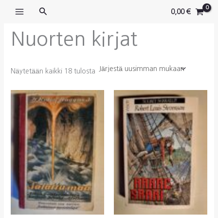
Siirry
Hae
0,00
€
sisältöön
Nuorten kirjat
Sorted
Näytetään kaikki 18 tulosta
by
latest