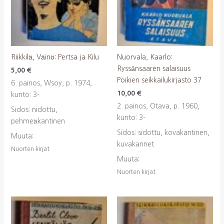
Riikkilä, Väinö: Pertsa ja Kilu
Nuorvala, Kaarlo:
Ryssänsaaren salaisuus
5,00
€
Poikien seikkailukirjasto 37
6. painos, Wsoy, p. 1974,
10,00
€
kunto: 3-
2. painos, Otava, p. 1960,
Sidos: nidottu,
kunto: 3-
pehmeäkantinen
Sidos: sidottu, kovakantinen,
Muuta:
kuvakannet
Nuorten kirjat
Muuta:
Nuorten kirjat