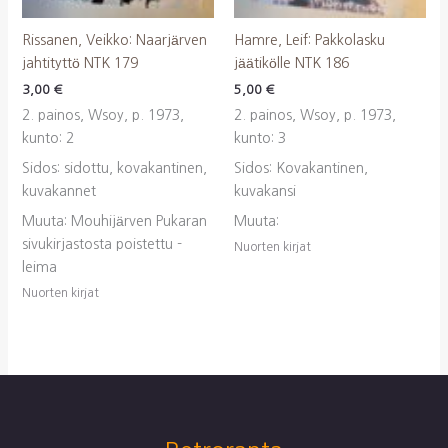
Rissanen, Veikko: Naarjärven
Hamre, Leif: Pakkolasku
jahtityttö NTK 179
jäätikölle NTK 186
3,00
€
5,00
€
2. painos, Wsoy, p. 1973,
2. painos, Wsoy, p. 1973,
kunto: 2
kunto: 3
Sidos: sidottu, kovakantinen,
Sidos: Kovakantinen,
kuvakannet
kuvakansi
Muuta: Mouhijärven Pukaran
Muuta:
sivukirjastosta poistettu -
Nuorten kirjat
leima
Nuorten kirjat