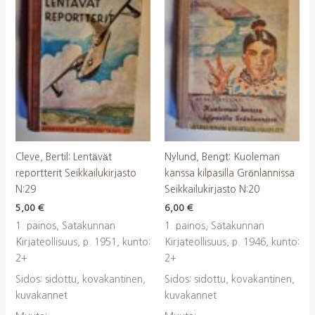
Cleve, Bertil: Lentävät
Nylund, Bengt: Kuoleman
reportterit Seikkailukirjasto
kanssa kilpasilla Grönlannissa
N:29
Seikkailukirjasto N:20
5,00
€
6,00
€
1. painos, Satakunnan
1. painos, Satakunnan
Kirjateollisuus, p. 1951, kunto:
Kirjateollisuus, p. 1946, kunto:
2+
2+
Sidos: sidottu, kovakantinen,
Sidos: sidottu, kovakantinen,
kuvakannet
kuvakannet