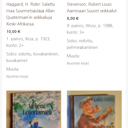
Haggard, H. Rider: Salattu
Stevenson, Robert Louis:
maa Suurmetsästäjä Allan
Aarresaari Suuret seikkailut
Quatermain’in seikkailuja
6,00
€
Keski-Afrikassa
9. painos, Wsoy, p. 1988,
10,00
€
kunto: 3+
1. painos, Kirja, p. 1923,
Sidos: nidottu,
kunto: 2+
pehmeäkantinen
Sidos: sidottu, kovakantinen,
Muuta:
kuvakannet
Nuorten kirjat
Muuta:
Nuorten kirjat