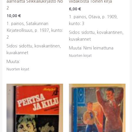
aarreaitta Seikkailukirjasto No
viidakoista Toinen kirja
2
6,00
€
10,00
€
1. painos, Otava, p. 1909,
1. painos, Satakunnan
kunto: 3
Kirjateollisuus, p. 1937, kunto:
Sidos: sidottu, kovakantinen,
2
kuvakannet
Sidos: sidottu, kovakantinen,
Muuta: Nimi leimattuna
kuvakannet
Nuorten kirjat
Muuta:
Nuorten kirjat