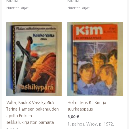
Muuta:
Muuta:
Nuorten kirjat
Nuorten kirjat
Valta, Kauko: Vaskikypärä
Holm, Jens K.: Kim ja
Tarina Hämeen pakanuuden
suurkaappaus
ajoilta Poikien
3,00
€
seikkailukirjaston parhaita
1. painos, Wsoy, p. 1972,