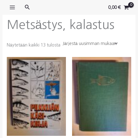
Siirry
Hae
0,00
€
sisältöön
Metsästys, kalastus
Sorted
Näytetään kaikki 13 tulosta
by
latest