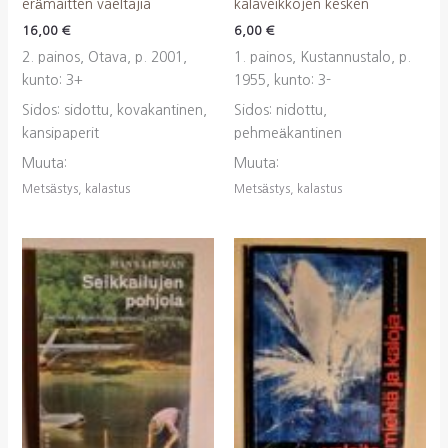
erämaitten vaeltajia
kalaveikkojen kesken
16,00
€
6,00
€
2. painos, Otava, p. 2001,
1. painos, Kustannustalo, p.
kunto: 3+
1955, kunto: 3-
Sidos: sidottu, kovakantinen,
Sidos: nidottu,
kansipaperit
pehmeäkantinen
Muuta:
Muuta:
Metsästys, kalastus
Metsästys, kalastus