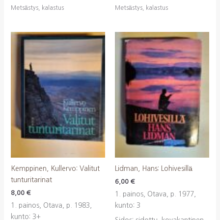
Metsästys, kalastus
Metsästys, kalastus
Kemppinen, Kullervo: Valitut
Lidman, Hans: Lohivesillä
tunturitarinat
6,00
€
8,00
€
1. painos, Otava, p. 1977,
1. painos, Otava, p. 1983,
kunto: 3
kunto: 3+