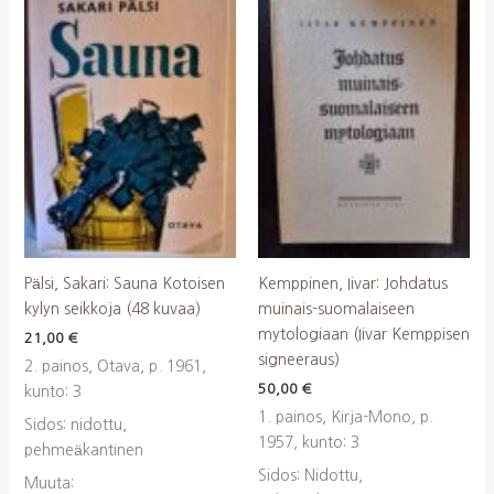
Pälsi, Sakari: Sauna Kotoisen
Kemppinen, Iivar: Johdatus
kylyn seikkoja (48 kuvaa)
muinais-suomalaiseen
mytologiaan (Iivar Kemppisen
21,00
€
signeeraus)
2. painos, Otava, p. 1961,
50,00
€
kunto: 3
1. painos, Kirja-Mono, p.
Sidos: nidottu,
1957, kunto: 3
pehmeäkantinen
Sidos: Nidottu,
Muuta: