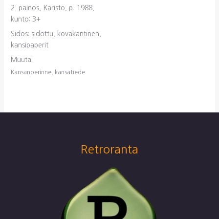
2. painos, Karisto, p. 1988,
kunto: 3+
Sidos: sidottu, kovakantinen,
kansipaperit
Muuta:
Kansanperinne, kansatiede
Retroranta