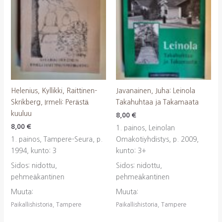
Helenius, Kyllikki, Raittinen-
Javanainen, Juha: Leinola
Skrikberg, Irmeli: Perästä
Takahuhtaa ja Takamaata
kuuluu
8,00
€
8,00
€
1. painos, Leinolan
1. painos, Tampere-Seura, p.
Omakotiyhdistys, p. 2009,
1994, kunto: 3
kunto: 3+
Sidos: nidottu,
Sidos: nidottu,
pehmeäkantinen
pehmeäkantinen
Muuta:
Muuta:
Paikallishistoria, Tampere
Paikallishistoria, Tampere