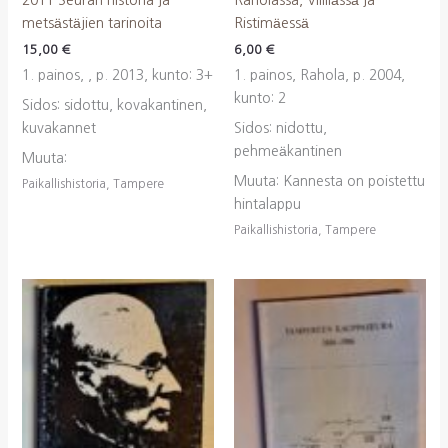
metsästäjien tarinoita
Ristimäessä
15,00
€
6,00
€
1. painos, , p. 2013, kunto: 3+
1. painos, Rahola, p. 2004,
kunto: 2
Sidos: sidottu, kovakantinen,
kuvakannet
Sidos: nidottu,
pehmeäkantinen
Muuta:
Muuta: Kannesta on poistettu
Paikallishistoria, Tampere
hintalappu
Paikallishistoria, Tampere