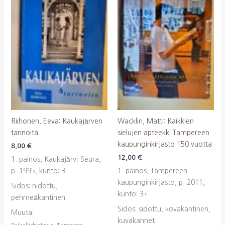
Riihonen, Eeva: Kaukajärven
Wacklin, Matti: Kaikkien
tarinoita
sielujen apteekki Tampereen
kaupunginkirjasto 150 vuotta
8,00
€
12,00
€
1. painos, Kaukajärvi-Seura,
p. 1995, kunto: 3
1. painos, Tampereen
kaupunginkirjasto, p. 2011,
Sidos: nidottu,
kunto: 3+
pehmeäkantinen
Sidos: sidottu, kovakantinen,
Muuta:
kuvakannet