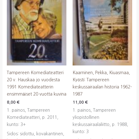
Tampereen Komediateatteri
Kaarninen, Pekka, Kiuasmaa,
20 v. Hauskaa jo vuodesta
Kyösti: Tampereen
1991 Komediateatterin
keskussairaalan historia 1962-
ensimmäiset 20 vuotta kuvina
1987
8,00
€
11,00
€
1. painos, Tampereen
1. painos, Tampereen
Komediateatteri, p. 2011,
yliopistollinen
kunto: 3+
keskussairaalaliitto, p. 1988,
kunto: 3
Sidos: sidottu, kovakantinen,