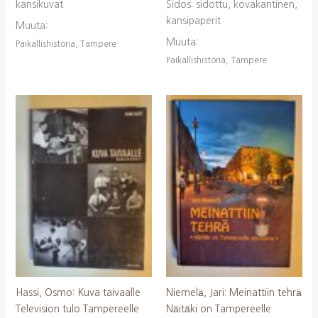
kansikuvat
Sidos: sidottu, kovakantinen,
kansipaperit
Muuta:
Muuta:
Paikallishistoria, Tampere
Paikallishistoria, Tampere
Hassi, Osmo: Kuva taivaalle
Niemelä, Jari: Meinattiin tehrä
Television tulo Tampereelle
Näitäki on Tampereelle