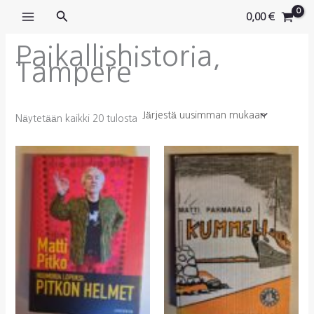
Siirry
Hae
0,00
€
sisältöön
Paikallishistoria,
Tampere
Sorted
Näytetään kaikki 20 tulosta
by
latest