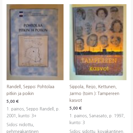
Randell, Seppo: Pohtolaa
Sippola, Reijo, Kettunen,
pitkin ja poikin
Jarmo (toim.): Tampereen
kasvot
5,00
€
5,00
€
1. painos, Seppo Randell, p.
2001, kunto: 3+
1. painos, Sanasato, p. 1997,
kunto: 3
Sidos: nidottu,
pehmeäkantinen
Sidos: sidottu, kovakantinen,