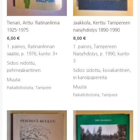
Tienari, Arttu: Ratinanlinna
Jaakkola, Kerttu: Tampereen
1925-1975
naisyhdistys 1890-1990
6,00
€
8,00
€
1. painos, Ratinanlinnan
1. painos, Tampereen
säätiö, p. 1976, kunto: 3+
Naisyhdistys, p. 1990, kunto:
3
Sidos: nidottu,
pehmeäkantinen
Sidos: sidottu, kovakantinen,
ei kansipapereita
Muuta:
Muuta:
Paikallishistoria, Tampere
Paikallishistoria, Tampere