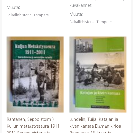
kuvakannet
Muuta:
Muuta:
Paikallishistoria, Tampere
Paikallishistoria, Tampere
Rantanen, Seppo (toim.):
Lundelin, Tuija: Katajan ja
Kuljun metsästysseura 1911-
kiven kansaa Elämän kirjoa
2011 Seuran historia ja
Raholassa, Villilässä ja