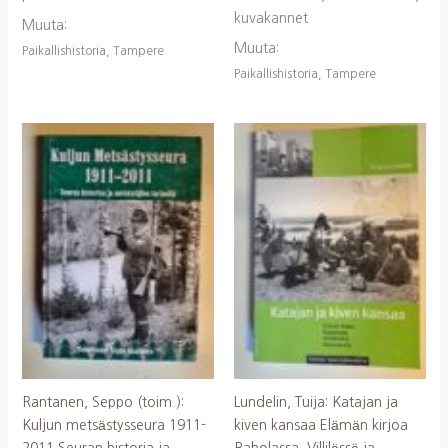
kuvakannet
Muuta:
Muuta:
Paikallishistoria, Tampere
Paikallishistoria, Tampere
Rantanen, Seppo (toim.):
Lundelin, Tuija: Katajan ja
Kuljun metsästysseura 1911-
kiven kansaa Elämän kirjoa
2011 Seuran historia ja
Raholassa, Villilässä ja