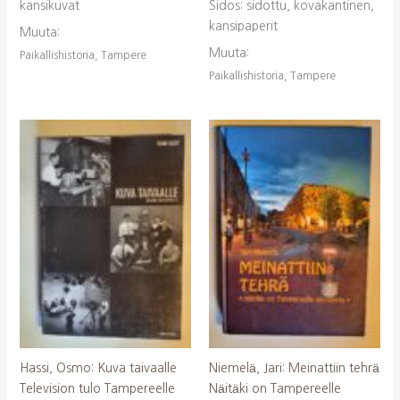
kansikuvat
Sidos: sidottu, kovakantinen,
kansipaperit
Muuta:
Muuta:
Paikallishistoria, Tampere
Paikallishistoria, Tampere
Hassi, Osmo: Kuva taivaalle
Niemelä, Jari: Meinattiin tehrä
Television tulo Tampereelle
Näitäki on Tampereelle