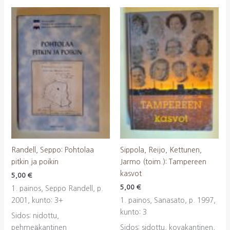
Randell, Seppo: Pohtolaa
Sippola, Reijo, Kettunen,
pitkin ja poikin
Jarmo (toim.): Tampereen
kasvot
5,00
€
5,00
€
1. painos, Seppo Randell, p.
2001, kunto: 3+
1. painos, Sanasato, p. 1997,
kunto: 3
Sidos: nidottu,
pehmeäkantinen
Sidos: sidottu, kovakantinen,