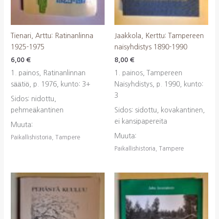
Tienari, Arttu: Ratinanlinna
Jaakkola, Kerttu: Tampereen
1925-1975
naisyhdistys 1890-1990
6,00
€
8,00
€
1. painos, Ratinanlinnan
1. painos, Tampereen
säätiö, p. 1976, kunto: 3+
Naisyhdistys, p. 1990, kunto:
3
Sidos: nidottu,
pehmeäkantinen
Sidos: sidottu, kovakantinen,
ei kansipapereita
Muuta:
Muuta:
Paikallishistoria, Tampere
Paikallishistoria, Tampere