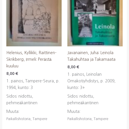
Helenius, Kyllikki, Raittinen-
Javanainen, Juha: Leinola
Skrikberg, Irmeli: Perästä
Takahuhtaa ja Takamaata
kuuluu
8,00
€
8,00
€
1. painos, Leinolan
1. painos, Tampere-Seura, p.
Omakotiyhdistys, p. 2009,
1994, kunto: 3
kunto: 3+
Sidos: nidottu,
Sidos: nidottu,
pehmeäkantinen
pehmeäkantinen
Muuta:
Muuta:
Paikallishistoria, Tampere
Paikallishistoria, Tampere