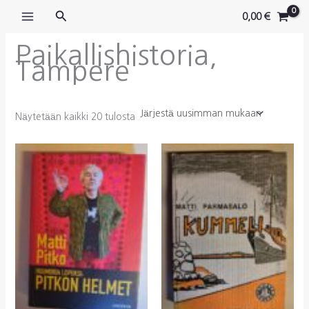
Siirry
Hae
0,00
€
sisältöön
Paikallishistoria,
Tampere
Sorted
Näytetään kaikki 20 tulosta
by
latest