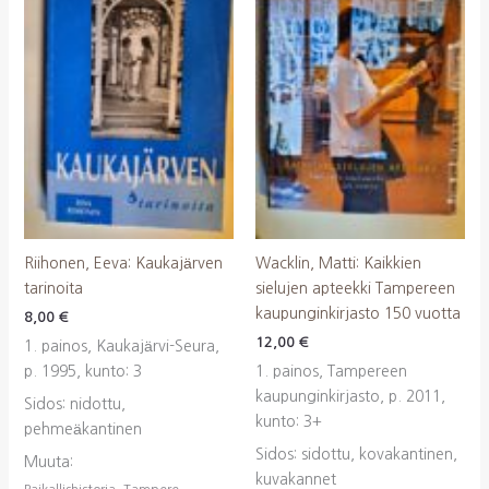
Riihonen, Eeva: Kaukajärven
Wacklin, Matti: Kaikkien
tarinoita
sielujen apteekki Tampereen
kaupunginkirjasto 150 vuotta
8,00
€
12,00
€
1. painos, Kaukajärvi-Seura,
p. 1995, kunto: 3
1. painos, Tampereen
kaupunginkirjasto, p. 2011,
Sidos: nidottu,
kunto: 3+
pehmeäkantinen
Sidos: sidottu, kovakantinen,
Muuta:
kuvakannet