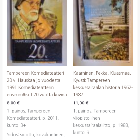
Tampereen Komediateatteri
Kaarninen, Pekka, Kiuasmaa,
20 v. Hauskaa jo vuodesta
Kyösti: Tampereen
1991 Komediateatterin
keskussairaalan historia 1962-
ensimmäiset 20 vuotta kuvina
1987
8,00
€
11,00
€
1. painos, Tampereen
1. painos, Tampereen
Komediateatteri, p. 2011,
yliopistollinen
kunto: 3+
keskussairaalaliitto, p. 1988,
kunto: 3
Sidos: sidottu, kovakantinen,