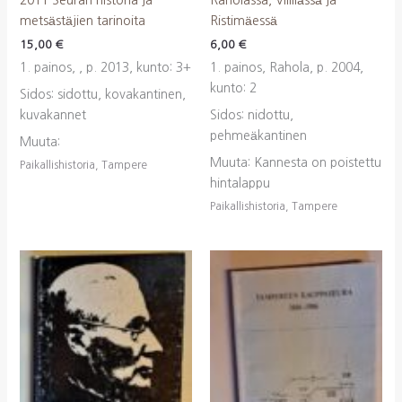
metsästäjien tarinoita
Ristimäessä
15,00
€
6,00
€
1. painos, , p. 2013, kunto: 3+
1. painos, Rahola, p. 2004,
kunto: 2
Sidos: sidottu, kovakantinen,
kuvakannet
Sidos: nidottu,
pehmeäkantinen
Muuta:
Muuta: Kannesta on poistettu
Paikallishistoria, Tampere
hintalappu
Paikallishistoria, Tampere