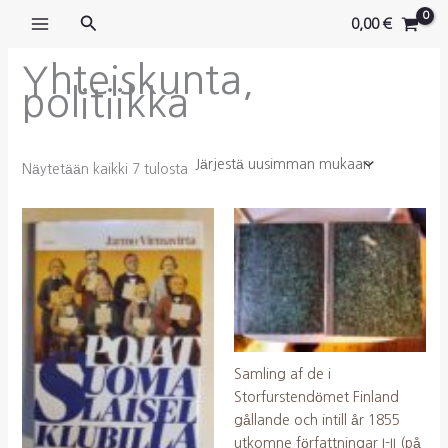
Siirry
Hae
0,00
€
sisältöön
Yhteiskunta,
politiikka
Sorted
Näytetään kaikki 7 tulosta
by
latest
Samling af de i
Storfurstendömet Finland
gållande och intill år 1855
utkomne författningar I-II (på