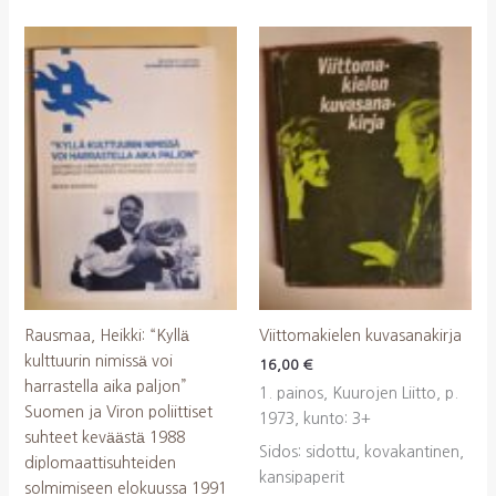
Rausmaa, Heikki: “Kyllä
Viittomakielen kuvasanakirja
kulttuurin nimissä voi
16,00
€
harrastella aika paljon”
1. painos, Kuurojen Liitto, p.
Suomen ja Viron poliittiset
1973, kunto: 3+
suhteet keväästä 1988
Sidos: sidottu, kovakantinen,
diplomaattisuhteiden
kansipaperit
solmimiseen elokuussa 1991