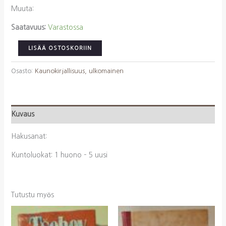
Muuta:
Saatavuus:
Varastossa
Puskin,
LISÄÄ OSTOSKORIIN
A.
S.:
Osasto:
Kaunokirjallisuus, ulkomainen
Kapteenin
tytär
määrä
Kuvaus
Hakusanat:
Kuntoluokat: 1 huono – 5 uusi
Tutustu myös