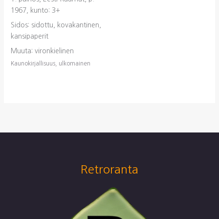
1967, kunto: 3+
Sidos: sidottu, kovakantinen,
kansipaperit
Muuta: vironkielinen
Kaunokirjallisuus, ulkomainen
Retroranta