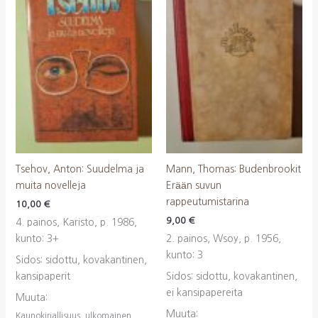
Tsehov, Anton: Suudelma ja
Mann, Thomas: Budenbrookit
muita novelleja
Erään suvun
rappeutumistarina
10,00
€
9,00
€
4. painos, Karisto, p. 1986,
kunto: 3+
2. painos, Wsoy, p. 1956,
kunto: 3
Sidos: sidottu, kovakantinen,
kansipaperit
Sidos: sidottu, kovakantinen,
ei kansipapereita
Muuta:
Muuta:
Kaunokirjallisuus, ulkomainen