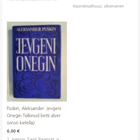
Kaunokirjallisuus, ulkomainen
Puskin, Aleksander: Jevgeni
Onegin Tölkinud betti alver
(viron kielellä)
6,00
€
1. painos, Eesti Raamat, p.