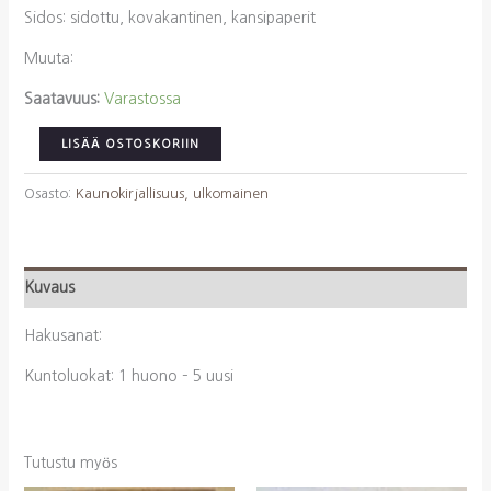
Sidos: sidottu, kovakantinen, kansipaperit
Muuta:
Saatavuus:
Varastossa
Tsehov,
LISÄÄ OSTOSKORIIN
Anton:
Tarpeettomia
Osasto:
Kaunokirjallisuus, ulkomainen
ihmisiä
Novelleja
määrä
Kuvaus
Hakusanat:
Kuntoluokat: 1 huono – 5 uusi
Tutustu myös