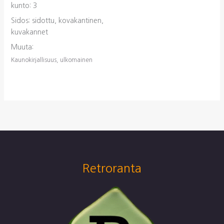
kunto: 3
Sidos: sidottu, kovakantinen,
kuvakannet
Muuta:
Kaunokirjallisuus, ulkomainen
Retroranta