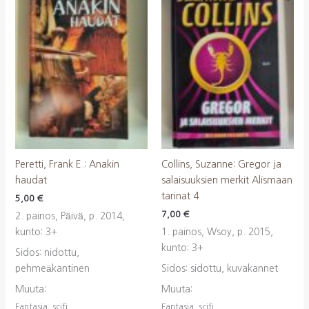
Peretti, Frank E.: Anakin
Collins, Suzanne: Gregor ja
haudat
salaisuuksien merkit Alismaan
tarinat 4
5,00
€
7,00
€
2. painos, Päivä, p. 2014,
kunto: 3+
1. painos, Wsoy, p. 2015,
kunto: 3+
Sidos: nidottu,
pehmeäkantinen
Sidos: sidottu, kuvakannet
Muuta:
Muuta:
Fantasia, scifi
Fantasia, scifi