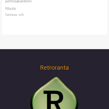
pehmeäkantinen
Muuta:
Fantasia, scifi
Retroranta