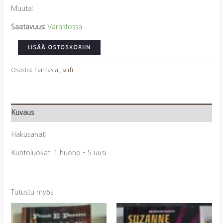
Muuta:
Saatavuus:
Varastossa
Cornwell,
LISÄÄ OSTOSKORIIN
Bernard:
Pakanavaltias
Osasto:
Fantasia, scifi
määrä
Kuvaus
Hakusanat:
Kuntoluokat: 1 huono – 5 uusi
Tutustu myös