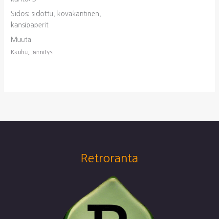
Sidos: sidottu, kovakantinen,
kansipaperit
Muuta:
Kauhu, jännitys
Retroranta