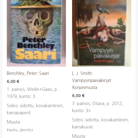
Benchley, Peter: Saari
L. J. Smith:
Vampyyripäiväkirjat
6,00
€
Korpinmusta
1. painos, Weilin+Göös, p.
6,00
€
1979, kunto: 3
3. painos, Otava, p. 2012,
Sidos: sidottu, kovakantinen,
kunto: 3+
kansipaperit
Sidos: sidottu, kovakantinen,
Muuta:
kansikuvat
Kauhu, jännitys
Muuta: