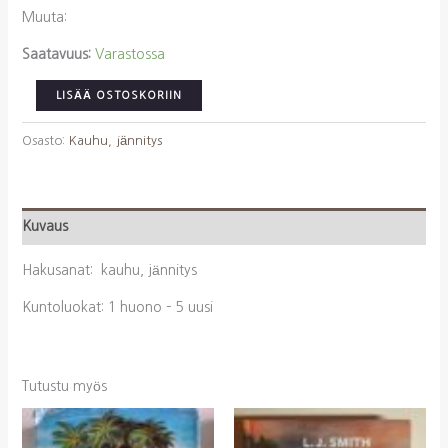
Muuta:
Saatavuus:
Varastossa
Willis,
LISÄÄ OSTOSKORIIN
Connie:
Tuomiopäivän
Osasto:
Kauhu, jännitys
kirja
määrä
Kuvaus
Hakusanat: kauhu, jännitys
Kuntoluokat: 1 huono – 5 uusi
Tutustu myös