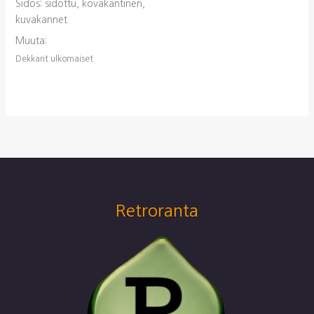
Sidos: sidottu, kovakantinen,
kuvakannet
Muuta:
Dekkarit ulkomaiset
Retroranta