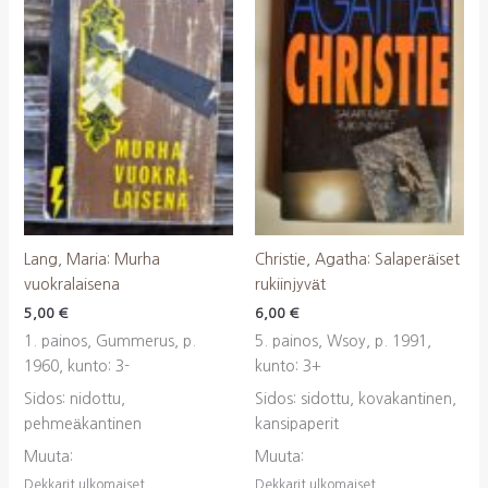
Lang, Maria: Murha
Christie, Agatha: Salaperäiset
vuokralaisena
rukiinjyvät
5,00
€
6,00
€
1. painos, Gummerus, p.
5. painos, Wsoy, p. 1991,
1960, kunto: 3-
kunto: 3+
Sidos: nidottu,
Sidos: sidottu, kovakantinen,
pehmeäkantinen
kansipaperit
Muuta:
Muuta:
Dekkarit ulkomaiset
Dekkarit ulkomaiset