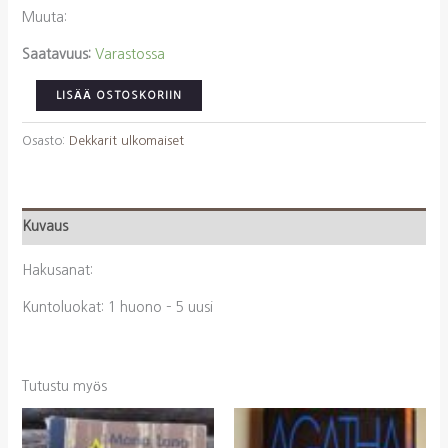
Muuta:
Saatavuus:
Varastossa
Leon,
LISÄÄ OSTOSKORIIN
Donna:
Kasvot
Osasto:
Dekkarit ulkomaiset
kuvassa
määrä
Kuvaus
Hakusanat:
Kuntoluokat: 1 huono – 5 uusi
Tutustu myös