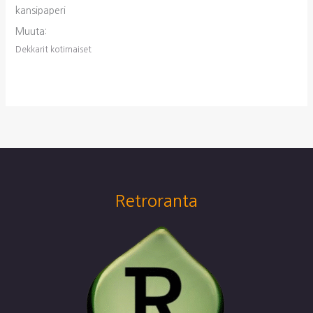
kansipaperi
Muuta:
Dekkarit kotimaiset
Retroranta