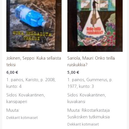
Jokinen, Seppo: Kuka sellaista
Sariola, Mauri: Onko teillä
tekisi
ruiskukkia?
6,00
€
5,00
€
1. painos, Karisto, p. 2008,
1. painos, Gummerus, p.
kunto: 4
1977, kunto: 3
Sidos: Kovakantinen,
Sidos: Kovakantinen,
kansipaperi
kuvakansi
Muuta:
Muuta: Rikostarkastaja
Susikosken tutkimuksia
Dekkarit kotimaiset
Dekkarit kotimaiset