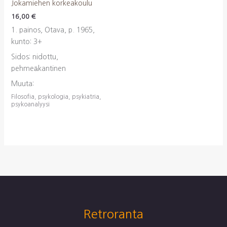
Jokamiehen korkeakoulu
16,00
€
1. painos, Otava, p. 1965,
kunto: 3+
Sidos: nidottu,
pehmeäkantinen
Muuta:
Filosofia, psykologia, psykiatria,
psykoanalyysi
Retroranta