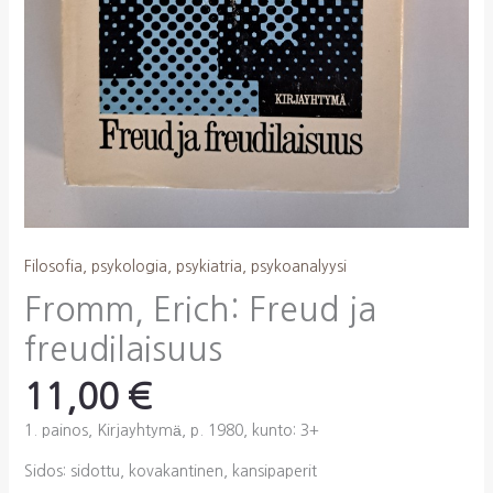
Filosofia, psykologia, psykiatria, psykoanalyysi
Fromm, Erich: Freud ja
freudilaisuus
11,00
€
1. painos, Kirjayhtymä, p. 1980, kunto: 3+
Sidos: sidottu, kovakantinen, kansipaperit