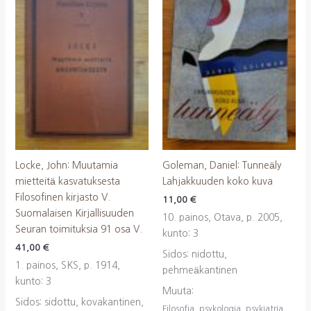
Locke, John: Muutamia
Goleman, Daniel: Tunneäly
mietteitä kasvatuksesta
Lahjakkuuden koko kuva
Filosofinen kirjasto V.
11,00
€
Suomalaisen Kirjallisuuden
10. painos, Otava, p. 2005,
Seuran toimituksia 91 osa V.
kunto: 3
41,00
€
Sidos: nidottu,
1. painos, SKS, p. 1914,
pehmeäkantinen
kunto: 3
Muuta:
Sidos: sidottu, kovakantinen,
Filosofia, psykologia, psykiatria,