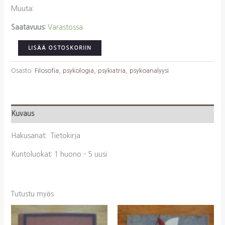
Muuta:
Saatavuus:
Varastossa
Fromm,
LISÄÄ OSTOSKORIIN
Erich:
Freud
Osasto:
Filosofia, psykologia, psykiatria, psykoanalyysi
ja
freudilaisuus
määrä
Kuvaus
Hakusanat: Tietokirja
Kuntoluokat: 1 huono – 5 uusi
Tutustu myös