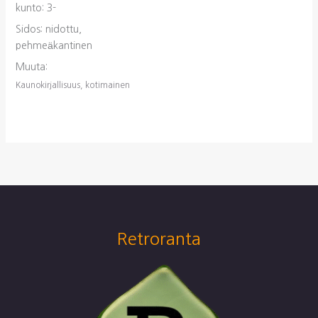
kunto: 3-
Sidos: nidottu,
pehmeäkantinen
Muuta:
Kaunokirjallisuus, kotimainen
Retroranta