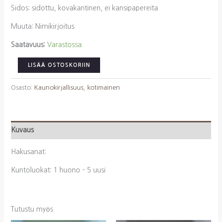
Sidos: sidottu, kovakantinen, ei kansipapereita
Muuta: Nimikirjoitus
Saatavuus:
Varastossa
Sillanpää,
LISÄÄ OSTOSKORIIN
F.
E.:
Osasto:
Kaunokirjallisuus, kotimainen
Enkelten
suojatit
Lastuja
Kuvaus
lapsista
ja
Hakusanat:
heidän
kohtaloistaan
Kuntoluokat: 1 huono – 5 uusi
määrä
Tutustu myös