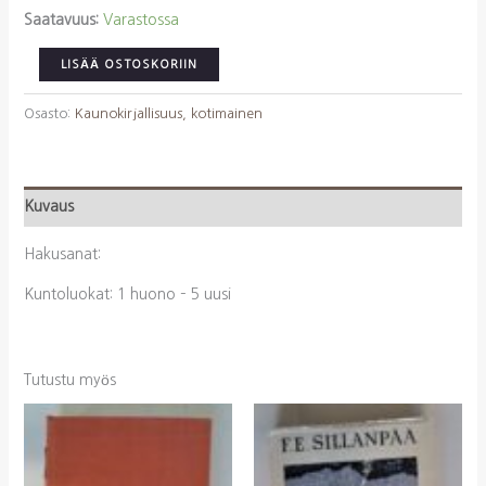
Saatavuus:
Varastossa
Sillanpää,
LISÄÄ OSTOSKORIIN
F.
E.:
Osasto:
Kaunokirjallisuus, kotimainen
Rippi
määrä
Kuvaus
Hakusanat:
Kuntoluokat: 1 huono – 5 uusi
Tutustu myös