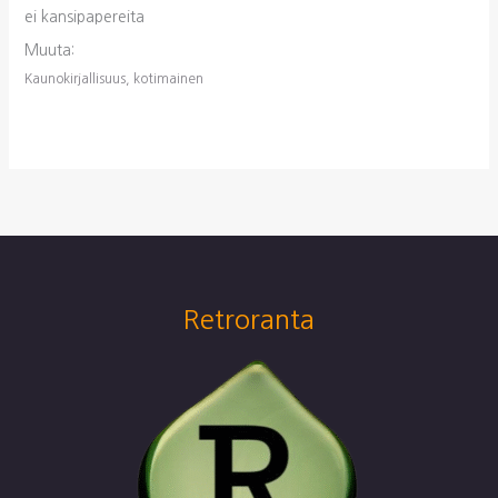
ei kansipapereita
Muuta:
Kaunokirjallisuus, kotimainen
Retroranta