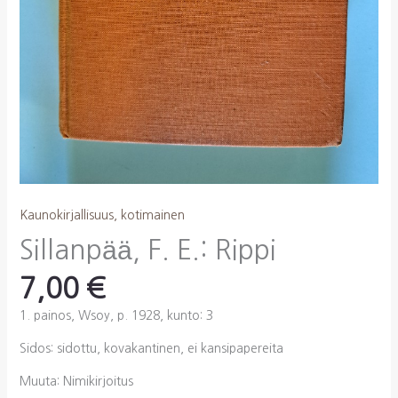
Kaunokirjallisuus, kotimainen
Sillanpää, F. E.: Rippi
7,00
€
1. painos, Wsoy, p. 1928, kunto: 3
Sidos: sidottu, kovakantinen, ei kansipapereita
Muuta: Nimikirjoitus