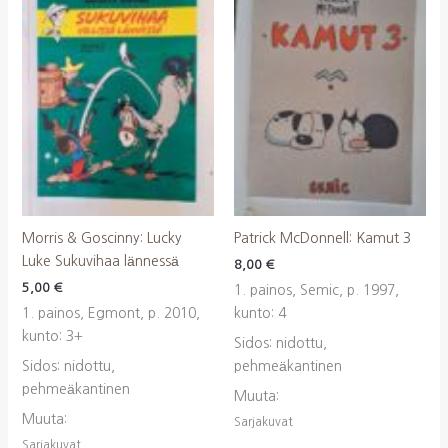
Morris & Goscinny: Lucky
Patrick McDonnell: Kamut 3
Luke Sukuvihaa lännessä
8,00
€
5,00
€
1. painos, Semic, p. 1997,
1. painos, Egmont, p. 2010,
kunto: 4
kunto: 3+
Sidos: nidottu,
Sidos: nidottu,
pehmeäkantinen
pehmeäkantinen
Muuta:
Muuta:
Sarjakuvat
Sarjakuvat