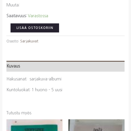
Muuta:
Saatavuus:
Varastossa
Fry
LISÄÄ OSTOSKORIIN
Lewis:
Aidan
Osasto:
Sarjakuvat
takaa
2
Tauko
Kuvaus
paikalla
määrä
Hakusanat: sarjakuva-albumi
Kuntoluokat: 1 huono – 5 uusi
Tutustu myös