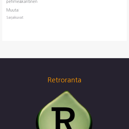
pehmeäkantinen
Muuta:
Sarjakuvat
Retroranta