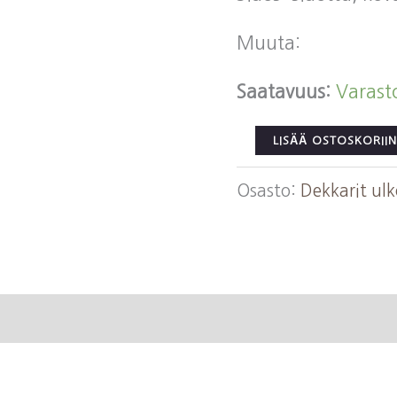
Muuta:
Saatavuus:
Varast
Simenon,
LISÄÄ OSTOSKORIIN
Georges:
Osasto:
Dekkarit ul
Testamentti
määrä