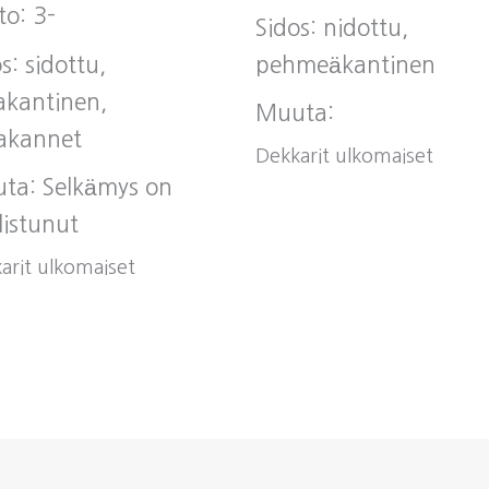
to: 3-
Sidos: nidottu,
s: sidottu,
pehmeäkantinen
akantinen,
Muuta:
akannet
Dekkarit ulkomaiset
ta: Selkämys on
listunut
arit ulkomaiset