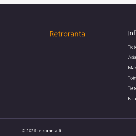
Retroranta
In
Tie
Asia
Mak
Toi
Tie
Pal
© 2026 retroranta.fi