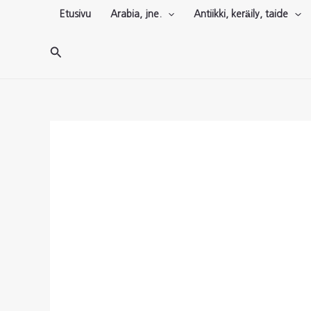
Siirry
Etusivu
Arabia, jne.
Antiikki, keräily, taide
sisältöön
Hae