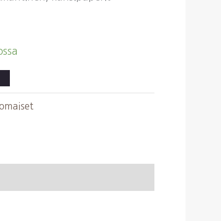
ossa
komaiset