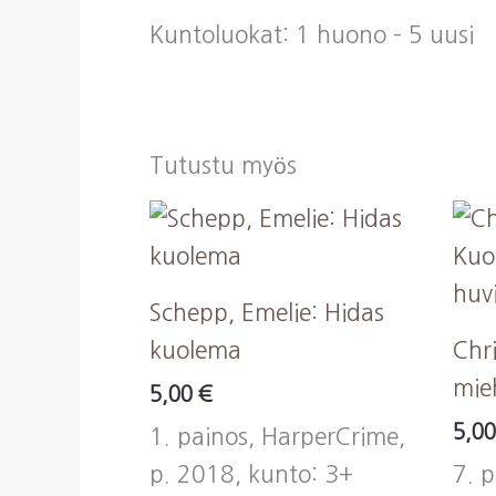
Kuntoluokat: 1 huono – 5 uusi
Tutustu myös
Schepp, Emelie: Hidas
kuolema
Chri
mie
5,00
€
5,0
1. painos, HarperCrime,
p. 2018, kunto: 3+
7. 