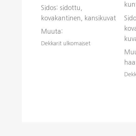
kun
Sidos: sidottu,
kovakantinen, kansikuvat
Sido
kov
Muuta:
kuv
Dekkarit ulkomaiset
Muu
haa
Dekk