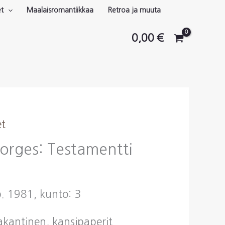
et
Maalaisromantiikkaa
Retroa ja muuta
0,00
€
et
orges: Testamentti
p. 1981, kunto: 3
vakantinen, kansipaperit