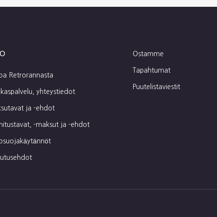
fo
Ostamme
Tapahtumat
toa Retrorannasta
Puutelistaviestit
kaspalvelu, yhteystiedot
sutavat ja -ehdot
mitustavat, -maksut ja -ehdot
tosuojakäytännöt
autusehdot