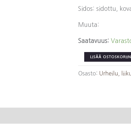
Sidos: sidottu, ko
Muuta:
Saatavuus:
Varast
Hällström,
LISÄÄ OSTOSKORIIN
Raoul
Osasto:
Urheilu, lii
af:
Siivekkäät
jalat
määrä