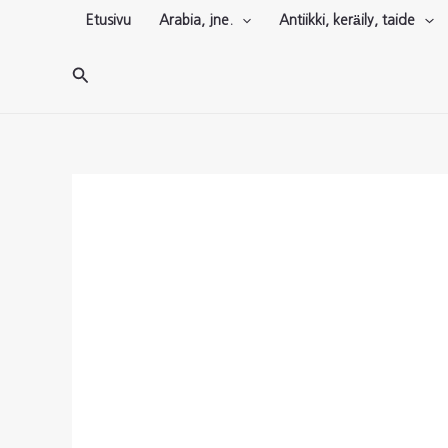
Siirry
Etusivu
Arabia, jne.
Antiikki, keräily, taide
sisältöön
Hae