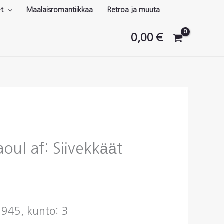
et
Maalaisromantiikkaa
Retroa ja muuta
0,00
€
oul af: Siivekkäät
 1945, kunto: 3