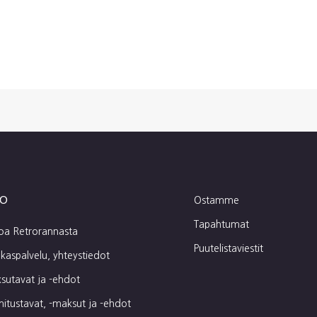
fo
Ostamme
Tapahtumat
toa Retrorannasta
Puutelistaviestit
kaspalvelu, yhteystiedot
sutavat ja -ehdot
mitustavat, -maksut ja -ehdot