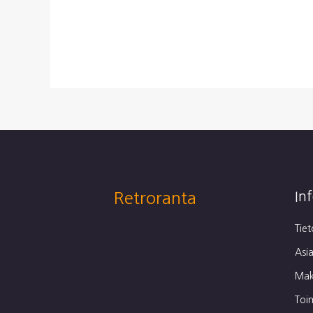
Retroranta
In
Tie
Asia
Mak
Toi