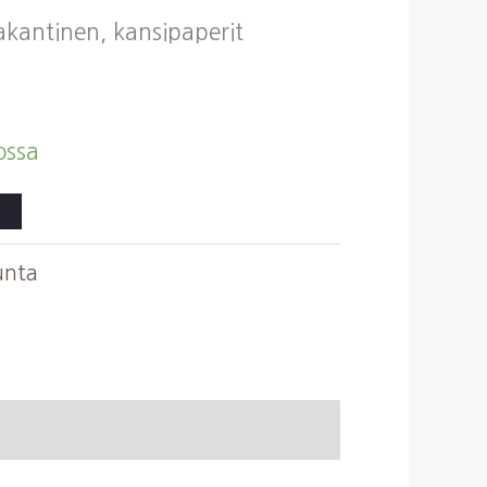
vakantinen, kansipaperit
ossa
kunta