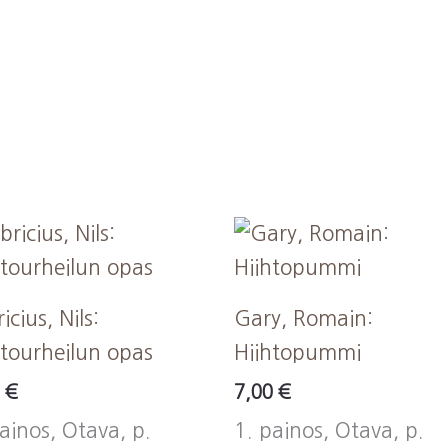
icius, Nils:
Gary, Romain:
tourheilun opas
Hiihtopummi
0
€
7,00
€
ainos, Otava, p.
1. painos, Otava, p.