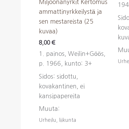
Miljoonanyrkit Kertomus
194
ammattinyrkkeilystä ja
Sido
sen mestareista (25
kov
kuvaa)
kuv
8,00
€
Muu
1. painos, Weilin+Göös,
Urhei
p. 1966, kunto: 3+
Sidos: sidottu,
kovakantinen, ei
kansipapereita
Muuta:
Urheilu, liikunta