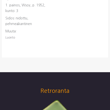
1. painos, Wsoy, p. 1952,
kunto: 3
Sidos: nidottu,
pehmeäkantinen
Muuta:
Luonto
Retroranta