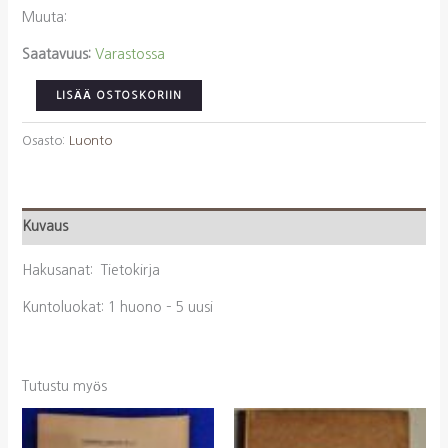
Muuta:
Saatavuus:
Varastossa
Leiviskä,
LISÄÄ OSTOSKORIIN
Iivari:
Suomen
Osasto:
Luonto
maantieto
määrä
Kuvaus
Hakusanat: Tietokirja
Kuntoluokat: 1 huono – 5 uusi
Tutustu myös