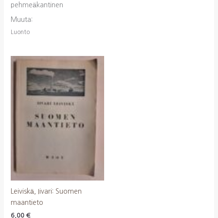
pehmeäkantinen
Muuta:
Luonto
Leiviskä, Iivari: Suomen
maantieto
6,00
€