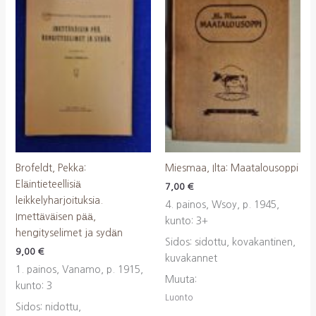
Brofeldt, Pekka:
Miesmaa, Ilta: Maatalousoppi
Eläintieteellisiä
7,00
€
leikkelyharjoituksia.
4. painos, Wsoy, p. 1945,
Imettäväisen pää,
kunto: 3+
hengityselimet ja sydän
Sidos: sidottu, kovakantinen,
9,00
€
kuvakannet
1. painos, Vanamo, p. 1915,
Muuta:
kunto: 3
Luonto
Sidos: nidottu,