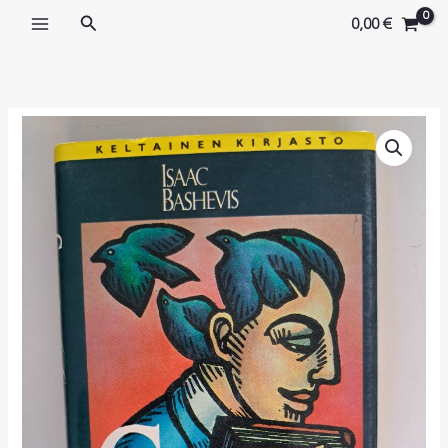
Siirry
Hae
0,00
€
sisältöön