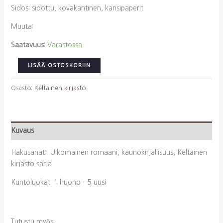
Sidos: sidottu, kovakantinen, kansipaperit
Muuta:
Saatavuus:
Varastossa
Singer,
LISÄÄ OSTOSKORIIN
Isaac
Bashevis:
Osasto:
Keltainen kirjasto
Lupakirja
(Keltainen
kirjasto)
Kuvaus
määrä
Hakusanat: Ulkomainen romaani, kaunokirjallisuus, Keltainen
kirjasto sarja
Kuntoluokat: 1 huono – 5 uusi
Tutustu myös