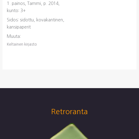
1. painos, Tammi, p. 2014,
kunto: 3+
Sidos: sidottu, kovakantinen,
kansipaperit
Muuta:
Keltainen kirjasto
Retroranta