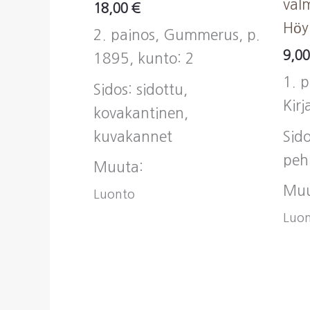
val
18,00
€
Höy
2. painos, Gummerus, p.
9,0
1895, kunto: 2
1. 
Sidos: sidottu,
Kirj
kovakantinen,
kuvakannet
Sido
peh
Muuta:
Muu
Luonto
Luo