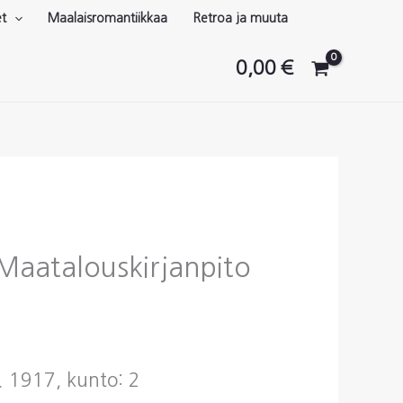
et
Maalaisromantiikkaa
Retroa ja muuta
0,00
€
: Maatalouskirjanpito
. 1917, kunto: 2