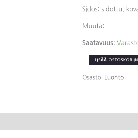
Sidos: sidottu, ko
Muuta:
Saatavuus:
Varast
Sunila,
LISÄÄ OSTOSKORIIN
J.
Osasto:
Luonto
E.:
Maatalouskirjanpi
Opas
määrä