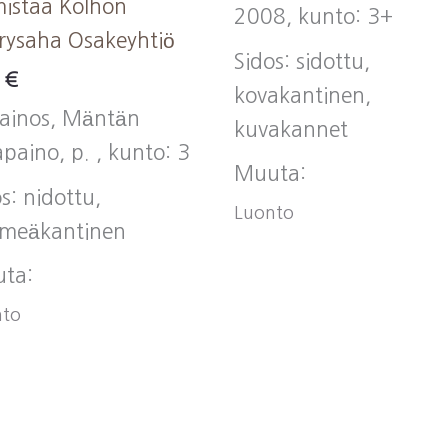
mistaa Kolhon
2008, kunto: 3+
rysaha Osakeyhtiö
Sidos: sidottu,
0
€
kovakantinen,
painos, Mäntän
kuvakannet
apaino, p. , kunto: 3
Muuta:
s: nidottu,
Luonto
meäkantinen
ta:
nto