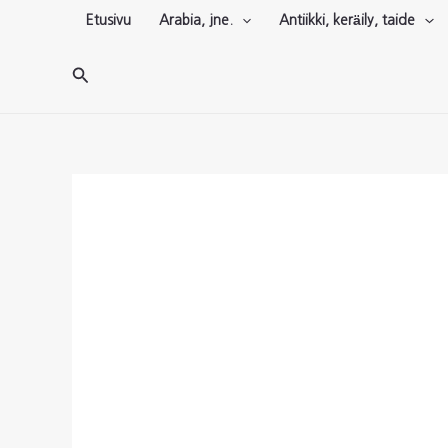
Siirry
Etusivu
Arabia, jne.
Antiikki, keräily, taide
sisältöön
Hae