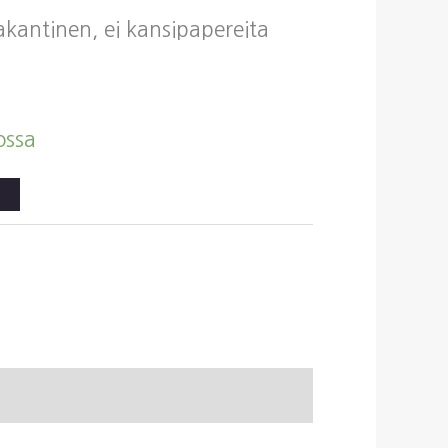
vakantinen, ei kansipapereita
ossa
to