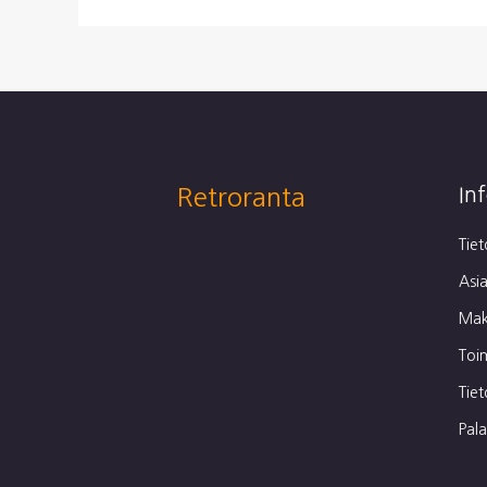
Retroranta
In
Tie
Asia
Mak
Toi
Tie
Pal