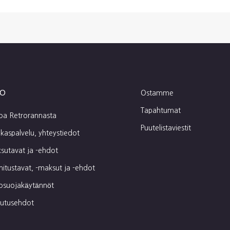
fo
Ostamme
Tapahtumat
toa Retrorannasta
Puutelistaviestit
kaspalvelu, yhteystiedot
sutavat ja -ehdot
mitustavat, -maksut ja -ehdot
tosuojakäytännöt
autusehdot