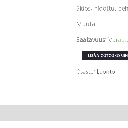
Sidos: nidottu, p
Muuta:
Saatavuus:
Varast
Akeroyd,
LISÄÄ OSTOSKORIIN
John:
Osasto:
Luonto
Kukat
Luonto
tutuksi
määrä