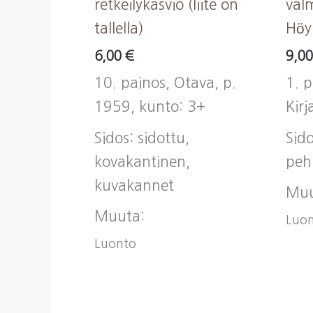
retkeilykasvio (liite on
val
tallella)
Höy
6,00
€
9,0
10. painos, Otava, p.
1. 
1959, kunto: 3+
Kirj
Sidos: sidottu,
Sido
kovakantinen,
peh
kuvakannet
Muu
Muuta:
Luo
Luonto