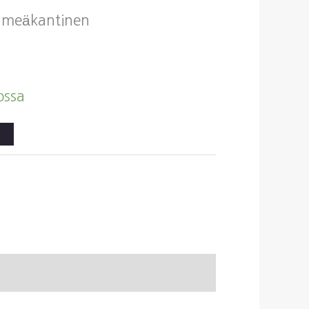
ehmeäkantinen
ossa