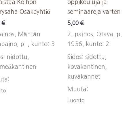
mistaa Kolhon
oppikouluja ja
rysaha Osakeyhtiö
seminaareja varten
0
€
5,00
€
painos, Mäntän
2. painos, Otava, p.
apaino, p. , kunto: 3
1936, kunto: 2
s: nidottu,
Sidos: sidottu,
meäkantinen
kovakantinen,
kuvakannet
ta:
Muuta:
nto
Luonto