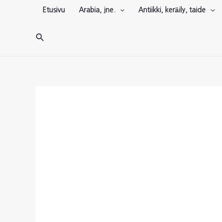
Siirry
Etusivu
Arabia, jne.
Antiikki, keräily, taide
sisältöön
Hae