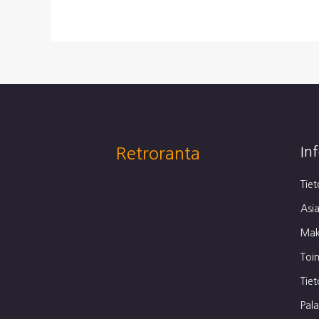
Retroranta
In
Tie
Asia
Mak
Toi
Tie
Pal