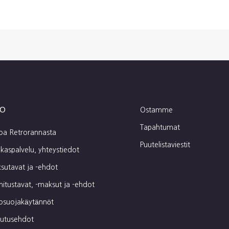
fo
Ostamme
Tapahtumat
toa Retrorannasta
Puutelistaviestit
kaspalvelu, yhteystiedot
sutavat ja -ehdot
mitustavat, -maksut ja -ehdot
tosuojakäytännöt
autusehdot