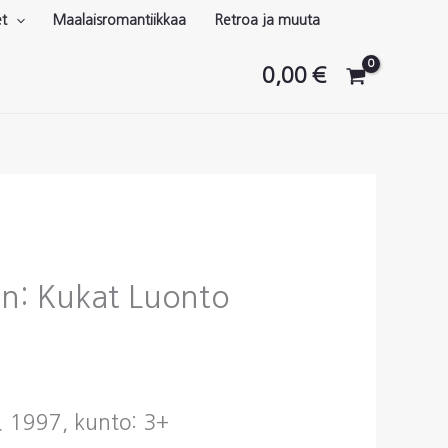
et
Maalaisromantiikkaa
Retroa ja muuta
0,00
€
hn: Kukat Luonto
. 1997, kunto: 3+