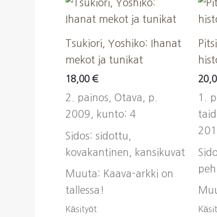
Tsukiori, Yoshiko: Ihanat
Pits
mekot ja tunikat
hist
18,00
€
20,
2. painos, Otava, p.
1. p
2009, kunto: 4
taid
201
Sidos: sidottu,
kovakantinen, kansikuvat
Sido
peh
Muuta: Kaava-arkki on
tallessa!
Muu
Käsityöt
Käsi