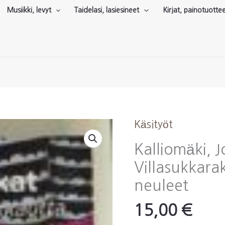
Musiikki, levyt
Taidelasi, lasiesineet
Kirjat, painotuotte
Käsityöt
Kalliomäki, 
Villasukkara
neuleet
15,00
€