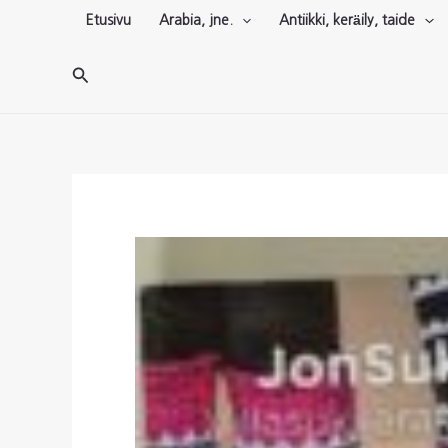
Siirry
Etusivu
Arabia, jne.
Antiikki, keräily, taide
sisältöön
Hae