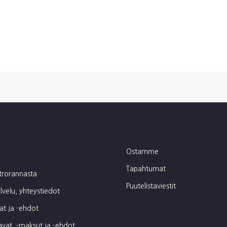
Ostamme
Tapahtumat
trorannasta
Puutelistaviestit
lvelu, yhteystiedot
t ja -ehdot
avat, -maksut ja -ehdot