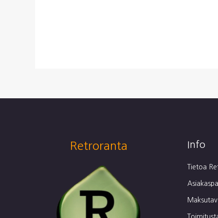
Retroranta
Info
Tietoa Re
Asiakaspa
Maksutava
Toimitust