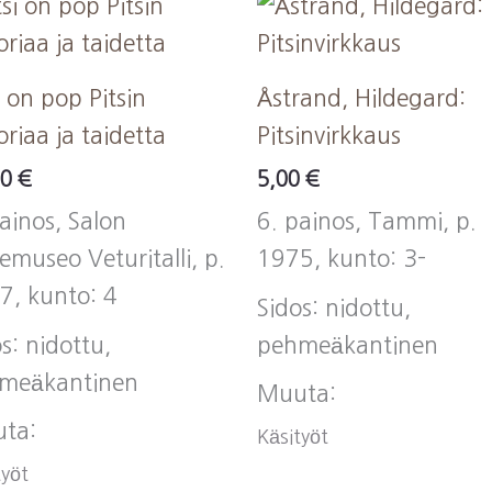
i on pop Pitsin
Åstrand, Hildegard:
oriaa ja taidetta
Pitsinvirkkaus
00
€
5,00
€
ainos, Salon
6. painos, Tammi, p.
emuseo Veturitalli, p.
1975, kunto: 3-
7, kunto: 4
Sidos: nidottu,
s: nidottu,
pehmeäkantinen
meäkantinen
Muuta:
ta:
Käsityöt
työt