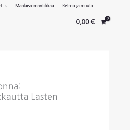
et
Maalaisromantiikkaa
Retroa ja muuta
0,00
€
Jonna:
kkautta Lasten