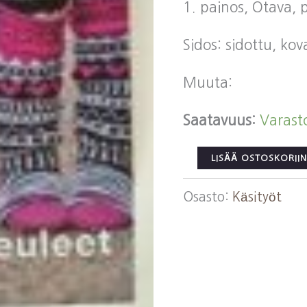
1. painos, Otava, 
Sidos: sidottu, ko
Muuta:
Saatavuus:
Varast
Kalliomäki,
LISÄÄ OSTOSKORIIN
Jonna:
Osasto:
Käsityöt
Villasukkarakkautt
Lasten
neuleet
määrä