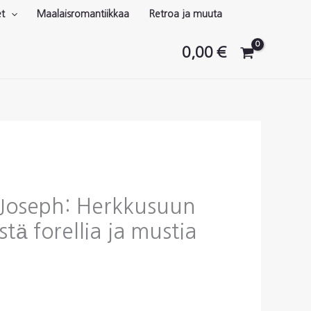
et
Maalaisromantiikkaa
Retroa ja muuta
0,00
€
Joseph: Herkkusuun
stä forellia ja mustia