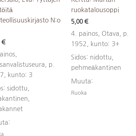
töitä
ruokatalousoppi
teollisuuskirjasto N:o
5,00
€
4. painos, Otava, p.
0
€
1952, kunto: 3+
ainos,
Sidos: nidottu,
sanvalistuseura, p.
pehmeäkantinen
7, kunto: 3
Muuta:
s: sidottu,
Ruoka
akantinen,
akannet
ta:
ka