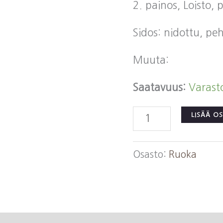
2. painos, Loisto,
Sidos: nidottu, p
Muuta:
Saatavuus:
Varast
Wechsberg,
LISÄÄ O
Joseph:
Herkkusuun
Osasto:
Ruoka
kasvatus
Sinistä
forellia
ja