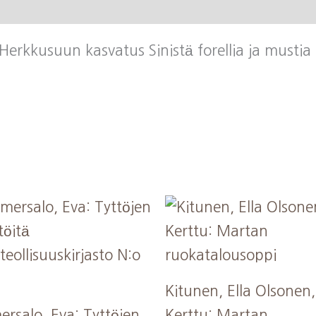
mustia
tryffeleitä
rkkusuun kasvatus Sinistä forellia ja mustia t
määrä
Kitunen, Ella Olsonen,
rsalo, Eva: Tyttöjen
Kerttu: Martan