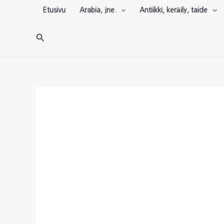
Siirry
Etusivu
Arabia, jne.
Antiikki, keräily, taide
sisältöön
Hae