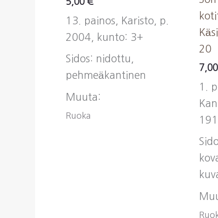
5,00
€
koti
13. painos, Karisto, p.
Käsi
2004, kunto: 3+
20
Sidos: nidottu,
7,0
pehmeäkantinen
1. p
Muuta:
Kan
Ruoka
191
Sido
kov
kuv
Muu
Ruo