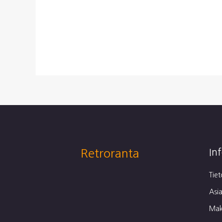
Retroranta
In
Tie
Asia
Mak