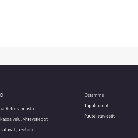
fo
Ostamme
Tapahtumat
toa Retrorannasta
Puutelistaviestit
kaspalvelu, yhteystiedot
sutavat ja -ehdot