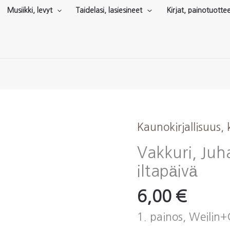
Musiikki, levyt
Taidelasi, lasiesineet
Kirjat, painotuotte
Kaunokirjallisuus,
Vakkuri, Juha
iltapäivä
6,00
€
1. painos, Weilin+