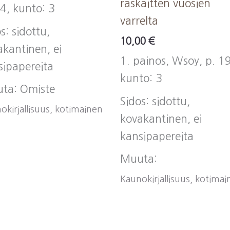
raskaitten vuosien
4, kunto: 3
varrelta
s: sidottu,
10,00
€
akantinen, ei
1. painos, Wsoy, p. 1
sipapereita
kunto: 3
ta: Omiste
Sidos: sidottu,
okirjallisuus, kotimainen
kovakantinen, ei
kansipapereita
Muuta:
Kaunokirjallisuus, kotima