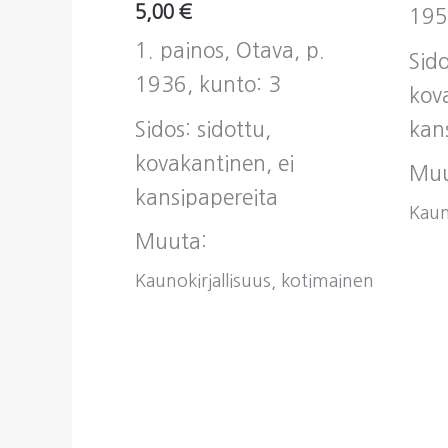
5,00
€
195
1. painos, Otava, p.
Sido
1936, kunto: 3
kov
Sidos: sidottu,
kan
kovakantinen, ei
Muu
kansipapereita
Kaun
Muuta:
Kaunokirjallisuus, kotimainen