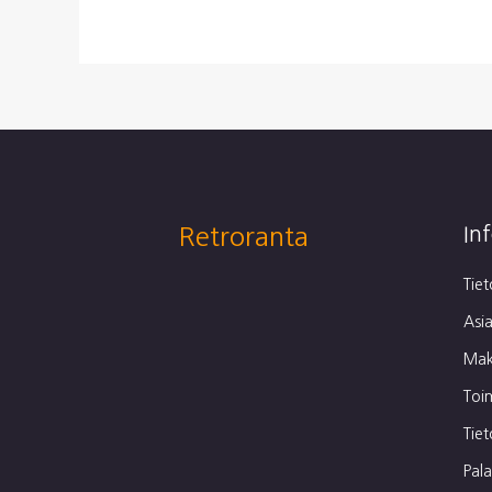
Retroranta
In
Tie
Asia
Mak
Toi
Tie
Pal