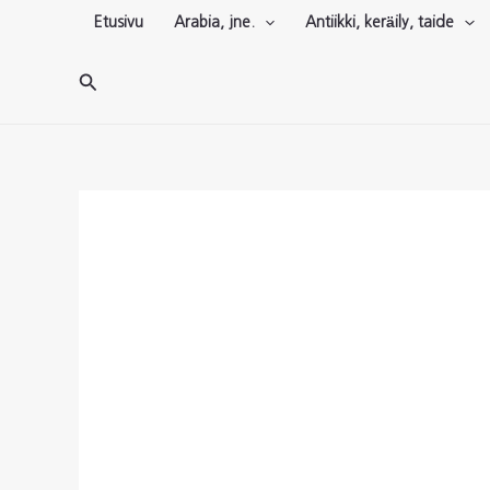
Siirry
Etusivu
Arabia, jne.
Antiikki, keräily, taide
sisältöön
Hae