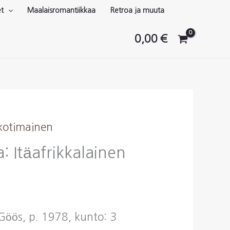
et
Maalaisromantiikkaa
Retroa ja muuta
0,00
€
 kotimainen
: Itäafrikkalainen
Göös, p. 1978, kunto: 3