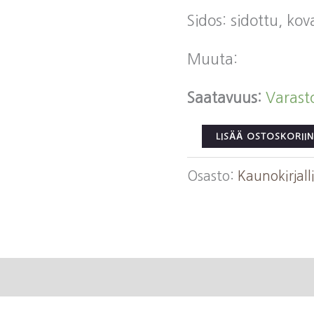
Sidos: sidottu, ko
Muuta:
Saatavuus:
Varast
Vakkuri,
LISÄÄ OSTOSKORIIN
Juha:
Osasto:
Kaunokirjall
Itäafrikkalainen
iltapäivä
määrä