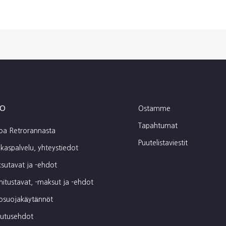
fo
Ostamme
Tapahtumat
toa Retrorannasta
Puutelistaviestit
kaspalvelu, yhteystiedot
sutavat ja -ehdot
mitustavat, -maksut ja -ehdot
tosuojakäytännöt
autusehdot