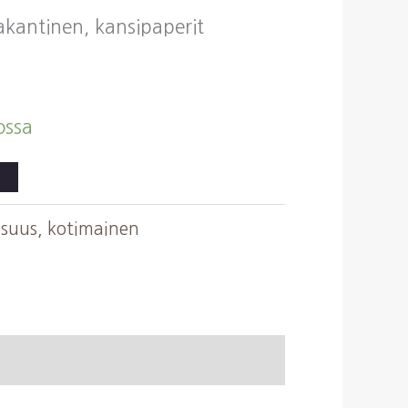
vakantinen, kansipaperit
ossa
isuus, kotimainen