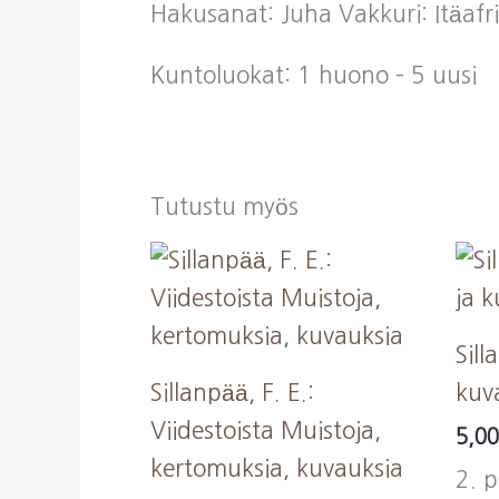
Hakusanat: Juha Vakkuri: Itäafri
Kuntoluokat: 1 huono – 5 uusi
Tutustu myös
Sill
Sillanpää, F. E.:
kuv
Viidestoista Muistoja,
5,0
kertomuksia, kuvauksia
2. p