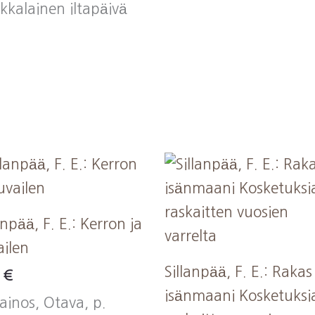
kkalainen iltapäivä
anpää, F. E.: Kerron ja
ailen
Sillanpää, F. E.: Rakas
0
€
isänmaani Kosketuksi
ainos, Otava, p.