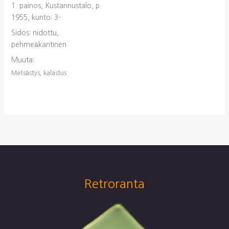
1. painos, Kustannustalo, p.
1955, kunto: 3-
Sidos: nidottu,
pehmeäkantinen
Muuta:
Metsästys, kalastus
Retroranta