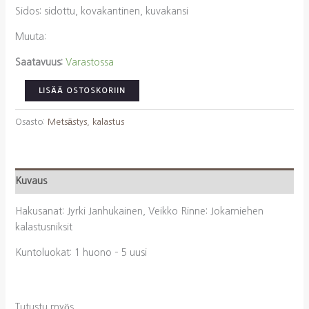
Sidos: sidottu, kovakantinen, kuvakansi
Muuta:
Saatavuus:
Varastossa
Janhukainen,
LISÄÄ OSTOSKORIIN
Jyrki,
Rinne,
Osasto:
Metsästys, kalastus
Veikko:
Jokamiehen
kalastusniksit
Kuvaus
määrä
Hakusanat: Jyrki Janhukainen, Veikko Rinne: Jokamiehen
kalastusniksit
Kuntoluokat: 1 huono – 5 uusi
Tutustu myös