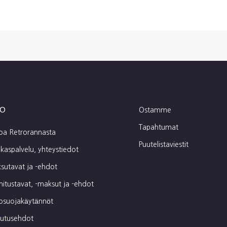
fo
Ostamme
Tapahtumat
toa Retrorannasta
Puutelistaviestit
kaspalvelu, yhteystiedot
sutavat ja -ehdot
mitustavat, -maksut ja -ehdot
tosuojakäytännöt
autusehdot