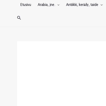
Siirry
Etusivu
Arabia, jne.
Antiikki, keräily, taide
sisältöön
Hae