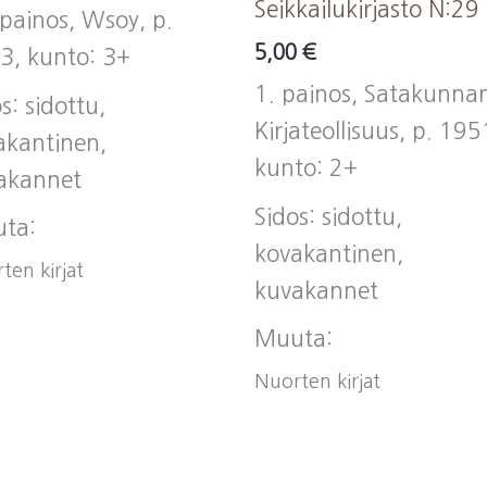
Seikkailukirjasto N:29
 painos, Wsoy, p.
5,00
€
3, kunto: 3+
1. painos, Satakunna
s: sidottu,
Kirjateollisuus, p. 195
akantinen,
kunto: 2+
akannet
Sidos: sidottu,
ta:
kovakantinen,
ten kirjat
kuvakannet
Muuta:
Nuorten kirjat