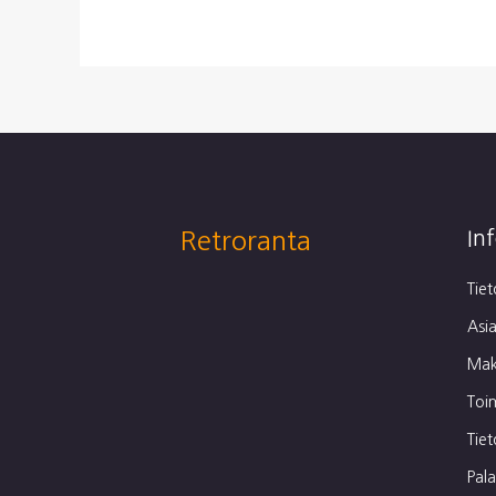
Retroranta
In
Tie
Asia
Mak
Toi
Tie
Pal