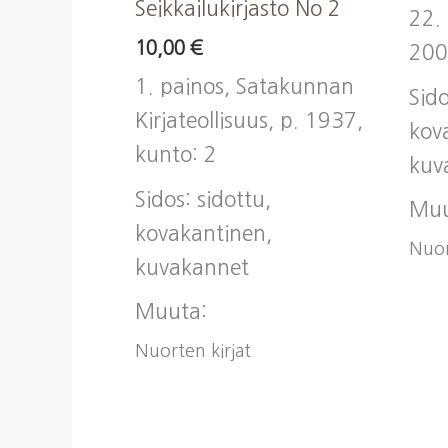
Seikkailukirjasto No 2
22.
10,00
€
200
1. painos, Satakunnan
Sido
Kirjateollisuus, p. 1937,
kov
kunto: 2
kuv
Sidos: sidottu,
Muu
kovakantinen,
Nuor
kuvakannet
Muuta:
Nuorten kirjat