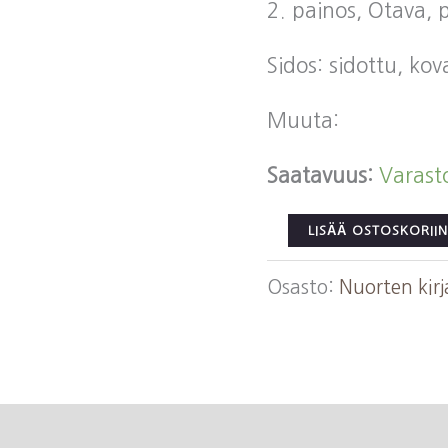
2. painos, Otava, 
Sidos: sidottu, ko
Muuta:
Saatavuus:
Varast
Valta,
LISÄÄ OSTOSKORIIN
Kauko:
Osasto:
Nuorten kirj
Vaskikypärä
Tarina
Hämeen
pakanuuden
ajoilta