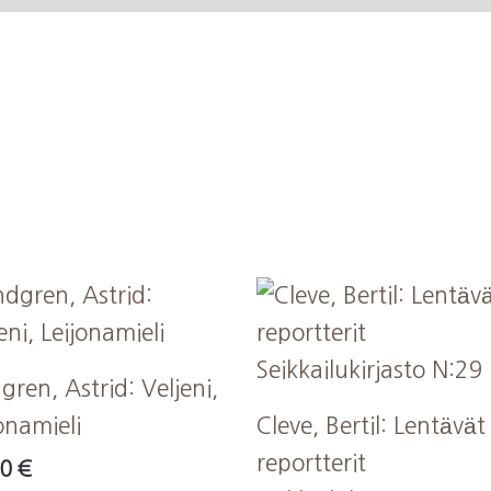
Poikien
seikkailukirjaston
parhaita
määrä
gren, Astrid: Veljeni,
onamieli
Cleve, Bertil: Lentävät
reportterit
00
€