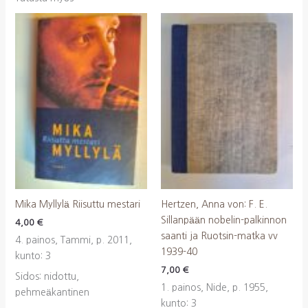
Mika Myllylä Riisuttu mestari
Hertzen, Anna von: F. E.
Sillanpään nobelin-palkinnon
4,00
€
saanti ja Ruotsin-matka vv
4. painos, Tammi, p. 2011,
1939-40
kunto: 3
7,00
€
Sidos: nidottu,
1. painos, Nide, p. 1955,
pehmeäkantinen
kunto: 3