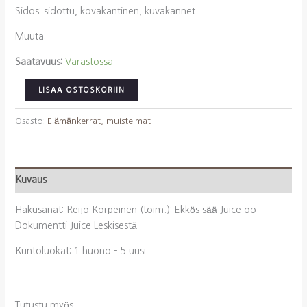
Sidos: sidottu, kovakantinen, kuvakannet
Muuta:
Saatavuus:
Varastossa
Korpeinen,
LISÄÄ OSTOSKORIIN
Reijo
(toim.):
Osasto:
Elämänkerrat, muistelmat
Ekkös
sää
Juice
Kuvaus
oo
Dokumentti
Hakusanat: Reijo Korpeinen (toim.): Ekkös sää Juice oo
Juice
Dokumentti Juice Leskisestä
Leskisestä
määrä
Kuntoluokat: 1 huono – 5 uusi
Tutustu myös