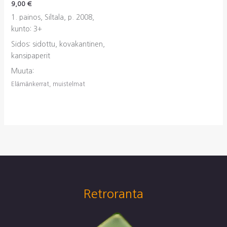
9,00
€
1. painos, Siltala, p. 2008,
kunto: 3+
Sidos: sidottu, kovakantinen,
kansipaperit
Muuta:
Elämänkerrat, muistelmat
Retroranta