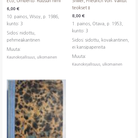
Eco, Umberto: Ruusun nimi
Shiller, Friedrich von: Valitut
teokset II
6,00
€
8,00
€
10. painos, Wsoy, p. 1986,
kunto: 3
1. painos, Otava, p. 1953,
kunto: 3
Sidos: nidottu,
pehmeäkantinen
Sidos: sidottu, kovakantinen,
ei kansipapereita
Muuta:
Muuta:
Kaunokirjallisuus, ulkomainen
Kaunokirjallisuus, ulkomainen