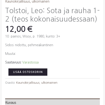
Kaunokirjallisuus, ulkomainen
Tolstoi, Leo: Sota ja rauha 1-
2 (teos kokonaisuudessaan)
12,00
€
10. painos, Wsoy, p. 1980, kunto: 3+
Sidos: nidottu, pehmeäkantinen
Muuta:
Saatavuus:
Varastossa
Tolstoi,
LISÄÄ OSTOSKORIIN
Leo:
Sota
Osasto:
Kaunokirjallisuus, ulkomainen
ja
rauha
1-
Kuvaus
2