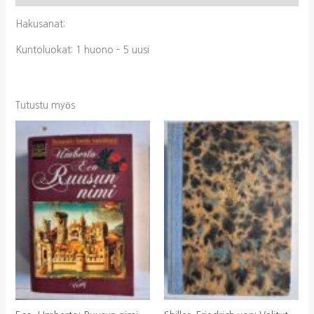
(teos
Hakusanat:
kokonaisuudessaan)
määrä
Kuntoluokat: 1 huono – 5 uusi
Tutustu myös