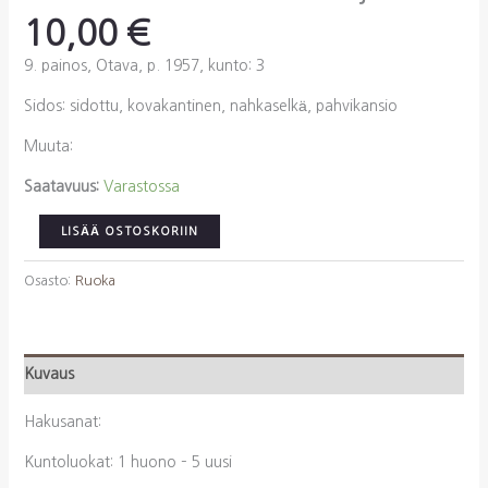
10,00
€
9. painos, Otava, p. 1957, kunto: 3
Sidos: sidottu, kovakantinen, nahkaselkä, pahvikansio
Muuta:
Saatavuus:
Varastossa
Karjalainen,
LISÄÄ OSTOSKORIIN
Lilja
(toim.):
Osasto:
Ruoka
Otavan
suuri
keittokirja
Kuvaus
määrä
Hakusanat:
Kuntoluokat: 1 huono – 5 uusi