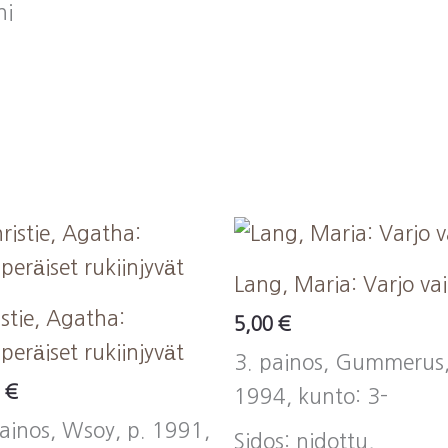
ni
Lang, Maria: Varjo va
stie, Agatha:
5,00
€
peräiset rukiinjyvät
3. painos, Gummerus,
0
€
1994, kunto: 3-
painos, Wsoy, p. 1991,
Sidos: nidottu,