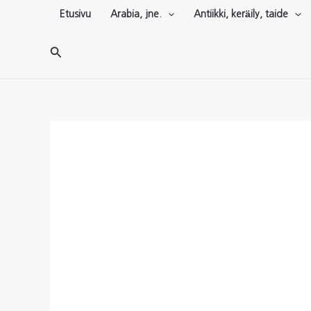
Siirry
Etusivu
Arabia, jne.
Antiikki, keräily, taide
sisältöön
Hae