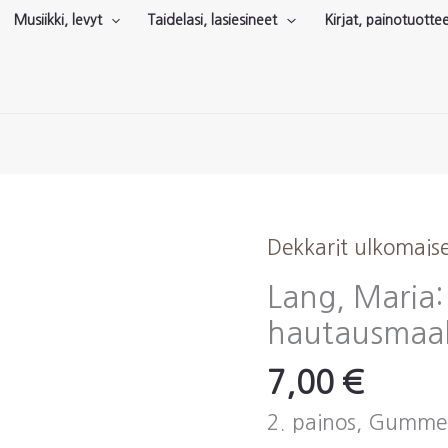
Musiikki, levyt
Taidelasi, lasiesineet
Kirjat, painotuotte
Dekkarit ulkomais
Lang, Maria
hautausmaal
7,00
€
2. painos, Gummer