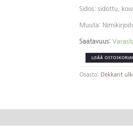
Sidos: sidottu, ko
Muuta: Nimikirjoit
Saatavuus:
Varast
Lang,
LISÄÄ OSTOSKORIIN
Maria:
Osasto:
Dekkarit ul
Murhenäytelmä
hautausmaalla
määrä