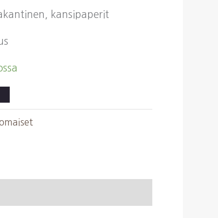
vakantinen, kansipaperit
us
ossa
komaiset