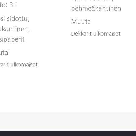
to: 3+
pehmeäkantinen
s: sidottu,
Muuta:
akantinen,
Dekkarit ulkomaiset
sipaperit
ta:
arit ulkomaiset