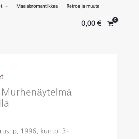
et
Maalaisromantiikkaa
Retroa ja muuta
0,00
€
et
: Murhenäytelmä
la
us, p. 1996, kunto: 3+