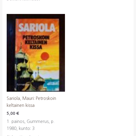
Sariola, Mauri: Petroskoin
keltainen kissa
5,00
€
1. painos, Gummerus, p.
1980, kunto: 3