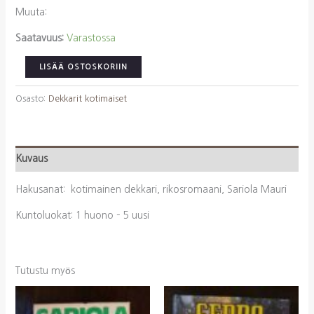
Muuta:
Saatavuus:
Varastossa
Sariola,
LISÄÄ OSTOSKORIIN
Mauri:
Näin
Osasto:
Dekkarit kotimaiset
lentää
outo
lintu
Kuvaus
määrä
Hakusanat: kotimainen dekkari, rikosromaani, Sariola Mauri
Kuntoluokat: 1 huono – 5 uusi
Tutustu myös