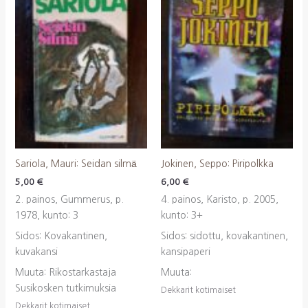
Sariola, Mauri: Seidan silmä
Jokinen, Seppo: Piripolkka
5,00
€
6,00
€
2. painos, Gummerus, p.
4. painos, Karisto, p. 2005,
1978, kunto: 3
kunto: 3+
Sidos: Kovakantinen,
Sidos: sidottu, kovakantinen,
kuvakansi
kansipaperi
Muuta: Rikostarkastaja
Muuta:
Susikosken tutkimuksia
Dekkarit kotimaiset
Dekkarit kotimaiset