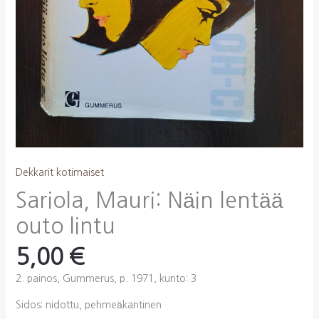
Dekkarit kotimaiset
Sariola, Mauri: Näin lentää
outo lintu
5,00
€
2. painos, Gummerus, p. 1971, kunto: 3
Sidos: nidottu, pehmeäkantinen