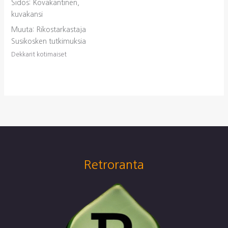
Sidos: Kovakantinen,
kuvakansi
Muuta: Rikostarkastaja
Susikosken tutkimuksia
Dekkarit kotimaiset
Retroranta