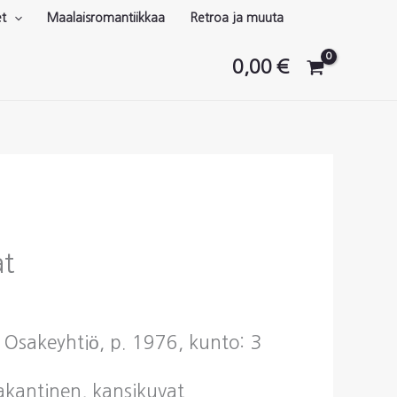
et
Maalaisromantiikkaa
Retroa ja muuta
0,00
€
at
 Osakeyhtiö, p. 1976, kunto: 3
vakantinen, kansikuvat