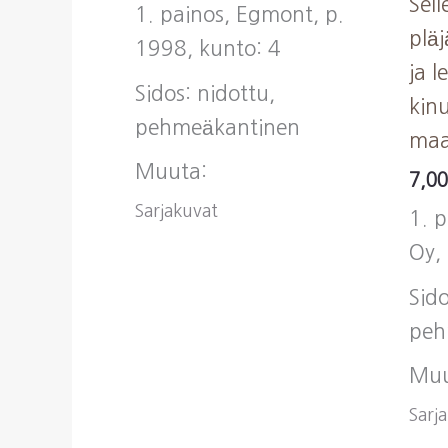
Sell
1. painos, Egmont, p.
pläj
1998, kunto: 4
ja l
Sidos: nidottu,
kin
pehmeäkantinen
maa
Muuta:
7,0
Sarjakuvat
1. 
Oy,
Sido
peh
Muu
Sarj