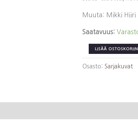
Muuta: Mikki Hiiri
Saatavuus:
Varast
Mikin
LISÄÄ OSTOSKORIIN
parhaat
Osasto:
Sarjakuvat
määrä