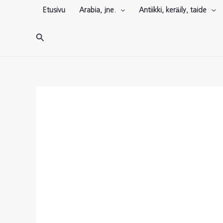
Siirry
Etusivu
Arabia, jne.
Antiikki, keräily, taide
sisältöön
Hae