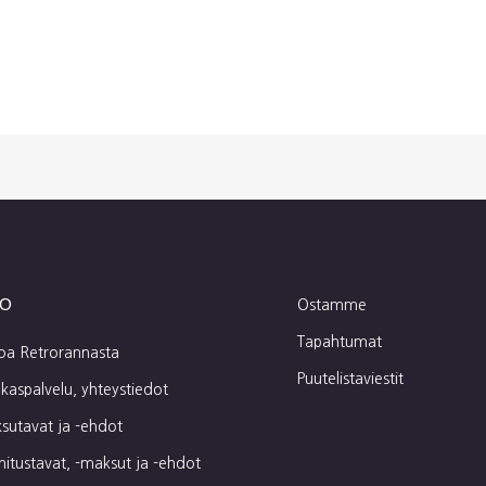
fo
Ostamme
Tapahtumat
toa Retrorannasta
Puutelistaviestit
kaspalvelu, yhteystiedot
sutavat ja -ehdot
mitustavat, -maksut ja -ehdot