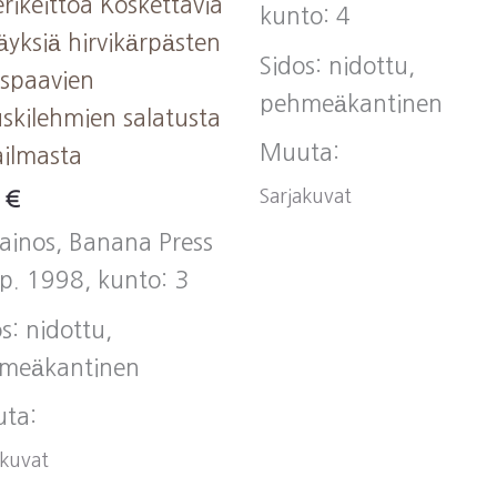
erikeittoa Koskettavia
kunto: 4
äyksiä hirvikärpästen
Sidos: nidottu,
espaavien
pehmeäkantinen
uskilehmien salatusta
Muuta:
ilmasta
Sarjakuvat
0
€
painos, Banana Press
 p. 1998, kunto: 3
s: nidottu,
meäkantinen
ta:
akuvat