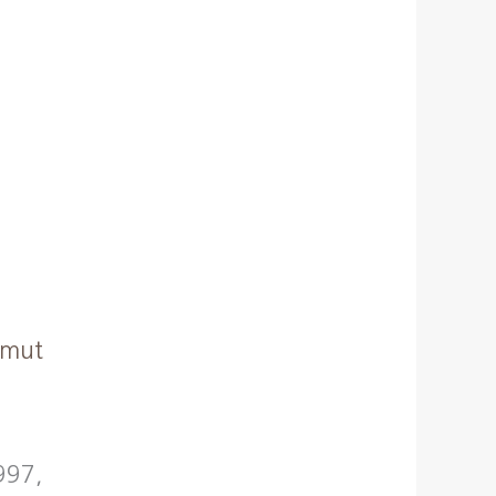
amut
997,