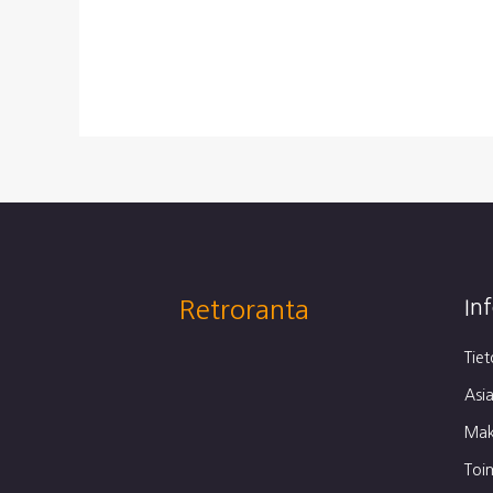
Retroranta
In
Tie
Asia
Mak
Toi