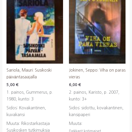
Sariola, Mauri: Susikoski
Jokinen, Seppo: Viha on paras
päiväntasaajalla
vieras
5,00
€
6,00
€
1. painos, Gummerus, p.
2. painos, Karisto, p. 2007,
1980, kunto: 3
kunto: 3+
Sidos: Kovakantinen,
Sidos: sidottu, kovakantinen,
kuvakansi
kansipaperi
Muuta: Rikostarkastaja
Muuta:
Susikosken tutkimuksia
Dekkarit kotimaiset