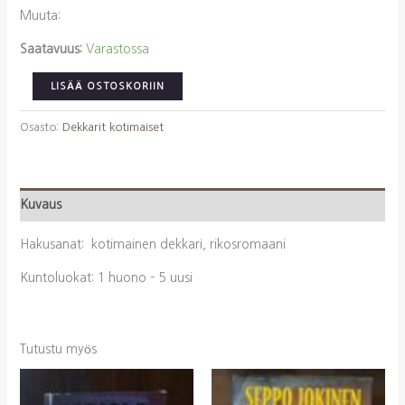
Muuta:
Saatavuus:
Varastossa
Pakkanen,
LISÄÄ OSTOSKORIIN
Outi:
Kissa
Osasto:
Dekkarit kotimaiset
kuussa
määrä
Kuvaus
Hakusanat: kotimainen dekkari, rikosromaani
Kuntoluokat: 1 huono – 5 uusi
Tutustu myös