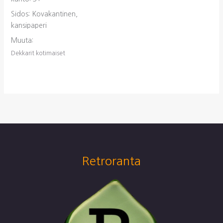
Sidos: Kovakantinen,
kansipaperi
Muuta:
Dekkarit kotimaiset
Retroranta