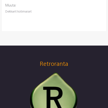
Muuta:
Dekkarit kotimaiset
Retroranta