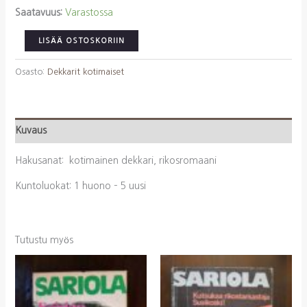
Saatavuus:
Varastossa
Pakkanen,
LISÄÄ OSTOSKORIIN
Outi:
Peili
Osasto:
Dekkarit kotimaiset
määrä
Kuvaus
Hakusanat: kotimainen dekkari, rikosromaani
Kuntoluokat: 1 huono – 5 uusi
Tutustu myös