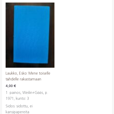
Laukko, Esko: Mene toiselle
tähdelle rakastamaan
4,00
€
1. painos, Weilin+Göös, p.
1971, kunto: 3
Sidos: sidottu, ei
kansipapereita