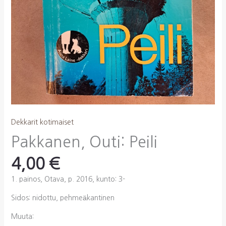
Dekkarit kotimaiset
Pakkanen, Outi: Peili
4,00
€
1. painos, Otava, p. 2016, kunto: 3-
Sidos: nidottu, pehmeäkantinen
Muuta: