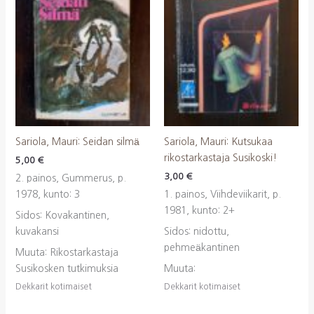
Sariola, Mauri: Seidan silmä
Sariola, Mauri: Kutsukaa
rikostarkastaja Susikoski!
5,00
€
3,00
€
2. painos, Gummerus, p.
1978, kunto: 3
1. painos, Viihdeviikarit, p.
1981, kunto: 2+
Sidos: Kovakantinen,
kuvakansi
Sidos: nidottu,
pehmeäkantinen
Muuta: Rikostarkastaja
Susikosken tutkimuksia
Muuta:
Dekkarit kotimaiset
Dekkarit kotimaiset