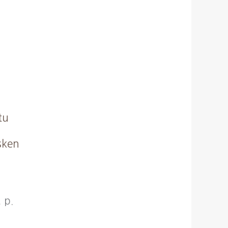
sken
 p.