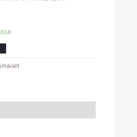
ossa
timaiset