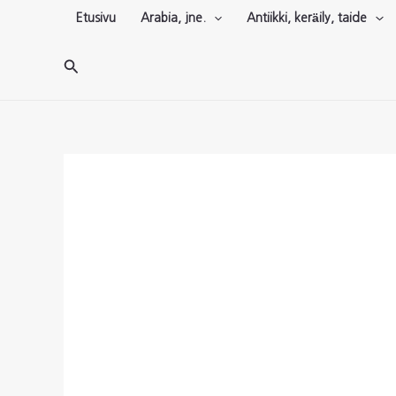
Siirry
Etusivu
Arabia, jne.
Antiikki, keräily, taide
sisältöön
Hae