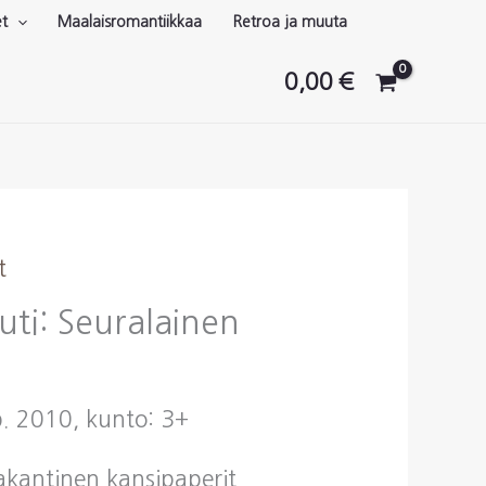
et
Maalaisromantiikkaa
Retroa ja muuta
0,00
€
t
ti: Seuralainen
p. 2010, kunto: 3+
vakantinen kansipaperit