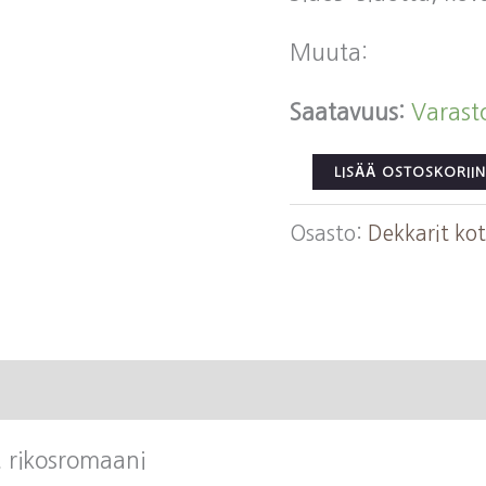
Muuta:
Saatavuus:
Varast
Pakkanen,
LISÄÄ OSTOSKORIIN
Outi:
Osasto:
Dekkarit ko
Seuralainen
määrä
 rikosromaani