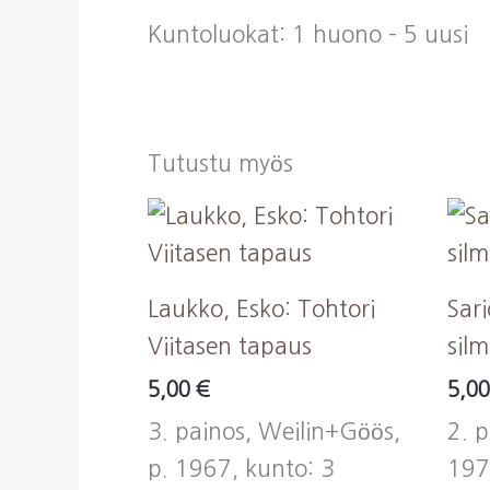
Kuntoluokat: 1 huono – 5 uusi
Tutustu myös
Laukko, Esko: Tohtori
Sari
Viitasen tapaus
sil
5,00
€
5,0
3. painos, Weilin+Göös,
2. 
p. 1967, kunto: 3
197