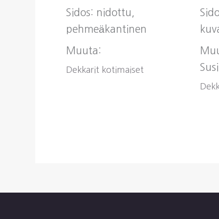
Sidos: nidottu,
Sid
pehmeäkantinen
kuv
Muuta:
Muu
Sus
Dekkarit kotimaiset
Dekk