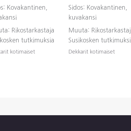
os: Kovakantinen,
Sidos: Kovakantinen,
akansi
kuvakansi
ta: Rikostarkastaja
Muuta: Rikostarkasta
ikosken tutkimuksia
Susikosken tutkimuks
arit kotimaiset
Dekkarit kotimaiset