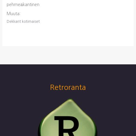
pehmeäkantinen
Muuta:
Dekkarit kotimaiset
Retroranta