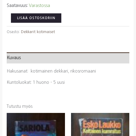
Saatavuus:
Varastossa
Pakkanen,
LISÄÄ OSTOSKORIIN
Outi:
Talvimies
Osasto:
Dekkarit kotimaiset
määrä
Kuvaus
Hakusanat: kotimainen dekkari, rikosromaani
Kuntoluokat: 1 huono – 5 uusi
Tutustu myös