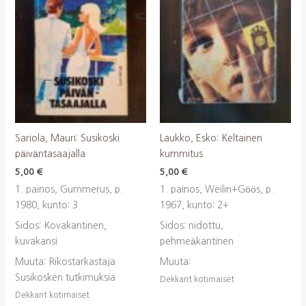
Sariola, Mauri: Susikoski
Laukko, Esko: Keltainen
päiväntasaajalla
kummitus
5,00
€
5,00
€
1. painos, Gummerus, p.
1. painos, Weilin+Göös, p.
1980, kunto: 3
1967, kunto: 2+
Sidos: Kovakantinen,
Sidos: nidottu,
kuvakansi
pehmeäkantinen
Muuta: Rikostarkastaja
Muuta:
Susikosken tutkimuksia
Dekkarit kotimaiset
Dekkarit kotimaiset