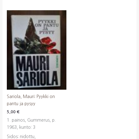
Sariola, Mauri: Pyykki on
pantu ja pysyy
5,00
€
1. painos, Gummerus, p.
1963, kunto: 3
Sidos: nidottu,