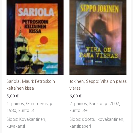
Sariola, Mauri: Petroskoin
Jokinen, Seppo: Viha on paras
keltainen kissa
vieras
5,00
€
6,00
€
1. painos, Gummerus, p.
2. painos, Karisto, p. 2007,
1980, kunto: 3
kunto: 3+
Sidos: Kovakantinen,
Sidos: sidottu, kovakantinen,
kuvakansi
kansipaperi