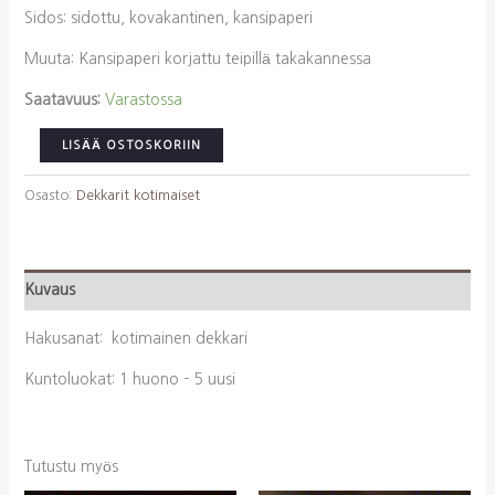
Sidos: sidottu, kovakantinen, kansipaperi
Muuta: Kansipaperi korjattu teipillä takakannessa
Saatavuus:
Varastossa
Hyyti,
LISÄÄ OSTOSKORIIN
Pekka:
Tummat
Osasto:
Dekkarit kotimaiset
pilvet
eilisen
(signeeraus
Kuvaus
Pekka
Hyyti)
Hakusanat: kotimainen dekkari
määrä
Kuntoluokat: 1 huono – 5 uusi
Tutustu myös