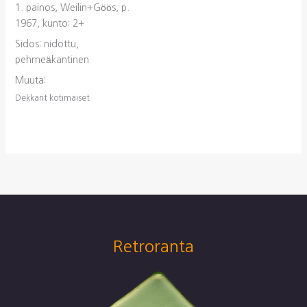
1. painos, Weilin+Göös, p.
1967, kunto: 2+
Sidos: nidottu,
pehmeäkantinen
Muuta:
Dekkarit kotimaiset
Retroranta