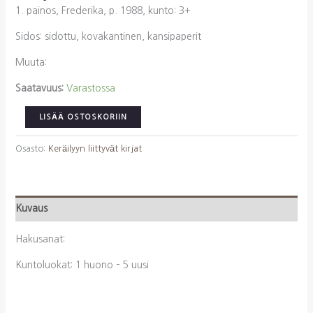
1. painos, Frederika, p. 1988, kunto: 3+
Sidos: sidottu, kovakantinen, kansipaperit
Muuta:
Saatavuus:
Varastossa
Kantanen,
LISÄÄ OSTOSKORIIN
Pekka,
Sillanpää,
Osasto:
Keräilyyn liittyvät kirjat
Kari
J.:
Osakekirjat
Kuvaus
kertovat
(suomeksi,
Hakusanat:
ruotsiksi
ja
Kuntoluokat: 1 huono – 5 uusi
englanniksi)
määrä