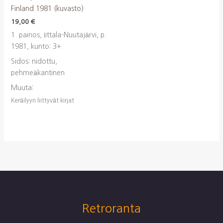
Finland 1981 (kuvasto)
19,00
€
1. painos, Iittala-Nuutajärvi, p.
1981, kunto: 3+
Sidos: nidottu,
pehmeäkantinen
Muuta:
Keräilyyn liittyvät kirjat
Retroranta