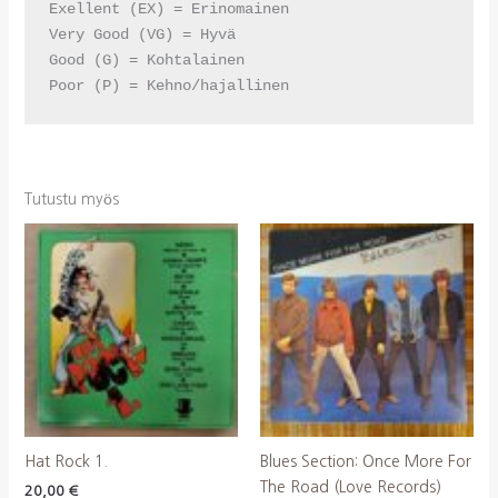
Exellent (EX) = Erinomainen

Very Good (VG) = Hyvä

Good (G) = Kohtalainen

Poor (P) = Kehno/hajallinen
Tutustu myös
Hat Rock 1.
Blues Section: Once More For
The Road (Love Records)
20,00
€