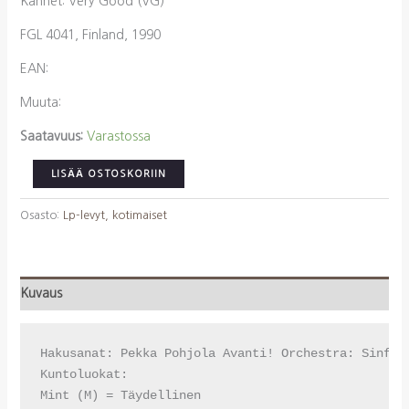
Kannet: Very Good (VG)
FGL 4041, Finland, 1990
EAN:
Muuta:
Saatavuus:
Varastossa
Pohjola,
LISÄÄ OSTOSKORIIN
Pekka
Avanti!
Osasto:
Lp-levyt, kotimaiset
Orchestra:
Sinfonia
No
Kuvaus
1
määrä
Hakusanat: Pekka Pohjola Avanti! Orchestra: Sinfoni
Kuntoluokat:

Mint (M) = Täydellinen
