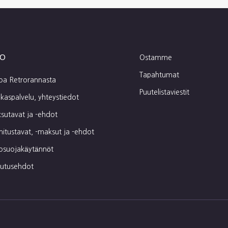
fo
Ostamme
Tapahtumat
toa Retrorannasta
Puutelistaviestit
kaspalvelu, yhteystiedot
sutavat ja -ehdot
mitustavat, -maksut ja -ehdot
tosuojakäytännöt
autusehdot