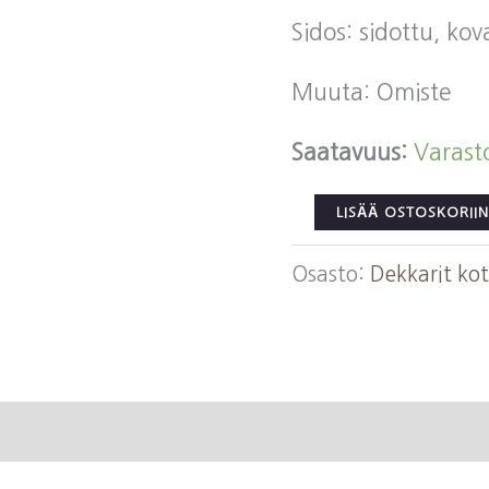
Sidos: sidottu, ko
Muuta: Omiste
Saatavuus:
Varast
Arhippa,
LISÄÄ OSTOSKORIIN
Pirkko:
Osasto:
Dekkarit ko
Osta
aikaa
Naantalista
määrä