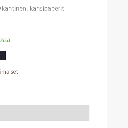
vakantinen, kansipaperit
ossa
timaiset