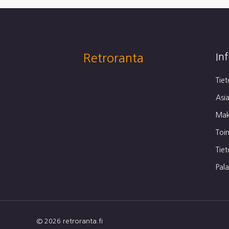
Retroranta
In
Tie
Asia
Mak
Toi
Tie
Pal
© 2026 retroranta.fi