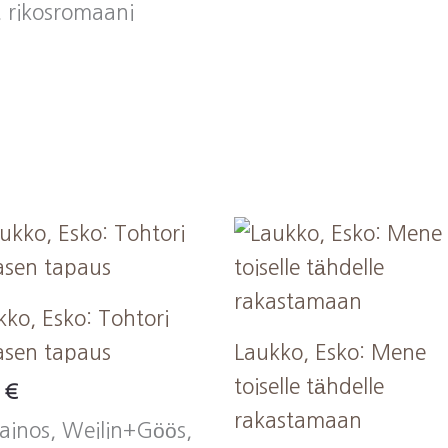
 rikosromaani
kko, Esko: Tohtori
tasen tapaus
Laukko, Esko: Mene
toiselle tähdelle
0
€
rakastamaan
painos, Weilin+Göös,