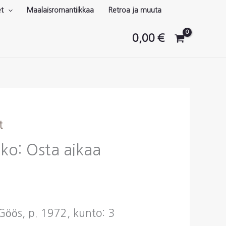
et
Maalaisromantiikkaa
Retroa ja muuta
0,00
€
t
kko: Osta aikaa
Göös, p. 1972, kunto: 3