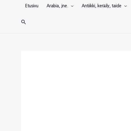
Siirry
Etusivu
Arabia, jne.
Antiikki, keräily, taide
sisältöön
Hae