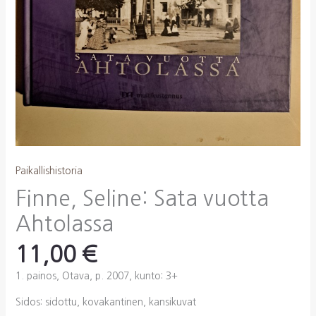
Paikallishistoria
Finne, Seline: Sata vuotta
Ahtolassa
11,00
€
1. painos, Otava, p. 2007, kunto: 3+
Sidos: sidottu, kovakantinen, kansikuvat