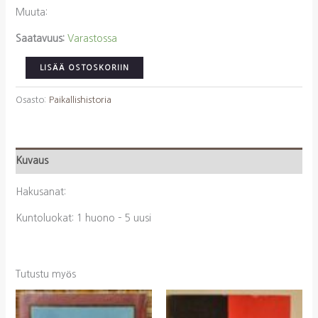
Muuta:
Saatavuus:
Varastossa
Finne,
LISÄÄ OSTOSKORIIN
Seline:
Sata
Osasto:
Paikallishistoria
vuotta
Ahtolassa
määrä
Kuvaus
Hakusanat:
Kuntoluokat: 1 huono – 5 uusi
Tutustu myös