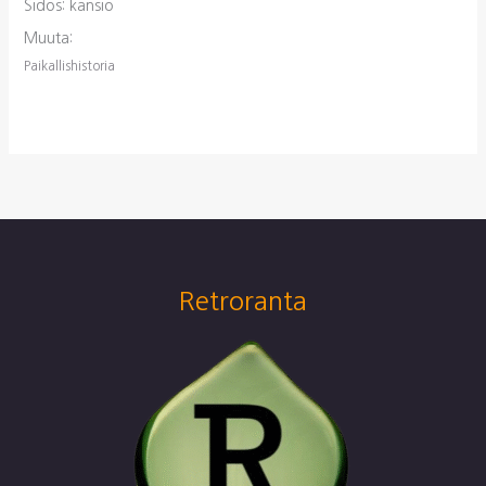
Sidos: kansio
Muuta:
Paikallishistoria
Retroranta