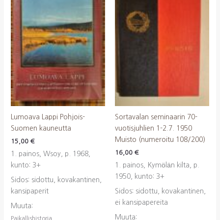
Lumoava Lappi Pohjois-
Sortavalan seminaarin 70-
Suomen kauneutta
vuotisjuhlien 1-2.7. 1950
Muisto (numeroitu 108/200)
15,00
€
16,00
€
1. painos, Wsoy, p. 1968,
kunto: 3+
1. painos, Kymölän kilta, p.
1950, kunto: 3+
Sidos: sidottu, kovakantinen,
kansipaperit
Sidos: sidottu, kovakantinen,
ei kansipapereita
Muuta:
Muuta:
Paikallishistoria