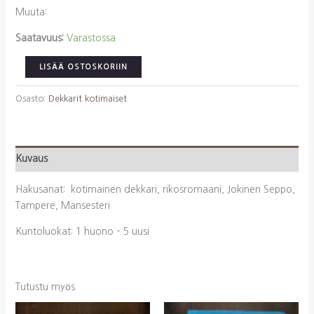
Muuta:
Saatavuus:
Varastossa
Jokinen,
LISÄÄ OSTOSKORIIN
Seppo:
Kuka
Osasto:
Dekkarit kotimaiset
sellaista
tekisi
määrä
Kuvaus
Hakusanat: kotimainen dekkari, rikosromaani, Jokinen Seppo,
Tampere, Mansesteri
Kuntoluokat: 1 huono – 5 uusi
Tutustu myös