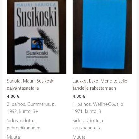
Sariola, Mauri: Susikoski
Laukko, Esko: Mene toiselle
päiväntasaajalla
tähdelle rakastamaan
4,00
€
4,00
€
2. painos, Gummerus, p.
1. painos, Weilin+Göös, p.
1992, kunto: 3+
1971, kunto: 3
Sidos: nidottu,
Sidos: sidottu, ei
pehmeäkantinen
kansipapereita
Muuta:
Muuta: