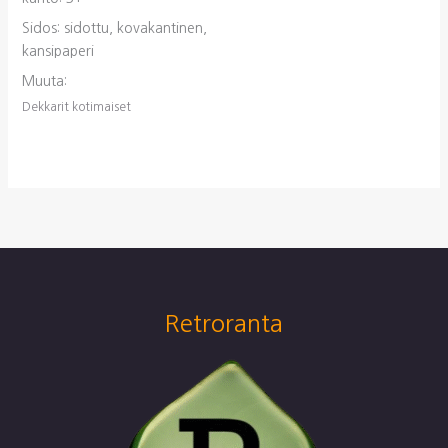
Sidos: sidottu, kovakantinen,
kansipaperi
Muuta:
Dekkarit kotimaiset
Retroranta