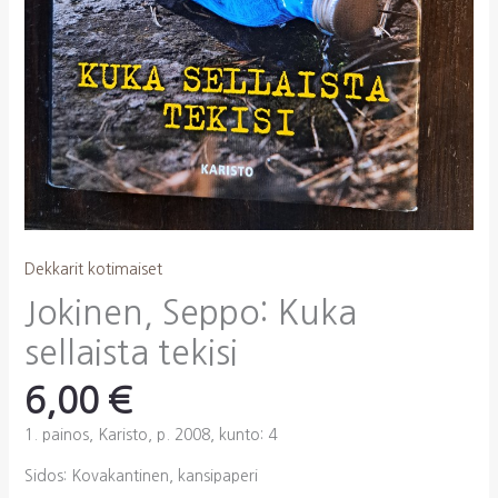
Dekkarit kotimaiset
Jokinen, Seppo: Kuka
sellaista tekisi
6,00
€
1. painos, Karisto, p. 2008, kunto: 4
Sidos: Kovakantinen, kansipaperi