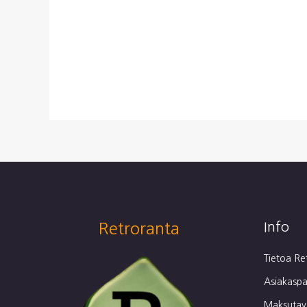
Retroranta
Info
Tietoa Re
Asiakaspa
Maksutava