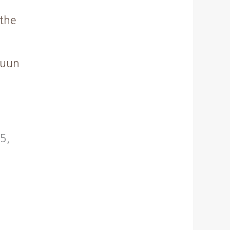
 kuun
05,