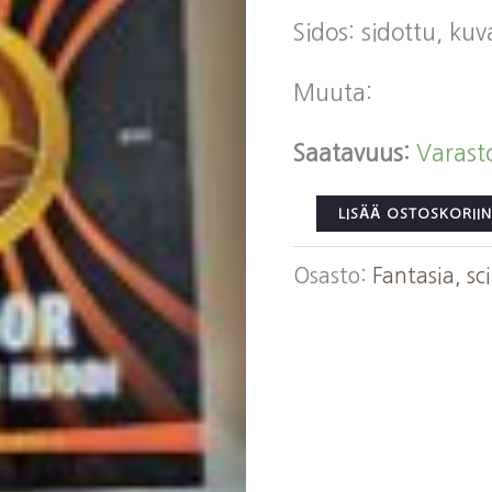
Sidos: sidottu, ku
Muuta:
Saatavuus:
Varast
Collins,
LISÄÄ OSTOSKORIIN
Suzanne:
Osasto:
Fantasia, sci
Gregor
ja
rottien
koodi
Alismaan
tarinat