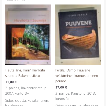
Hautajärvi, Harri: Huviloita
Perälä, Osmo: Puuvene
saunoja Rakennustieto
veistäminen kunnostaminen
perinne
11,00
€
37,00
€
2. painos, Rakennustieto, p.
2007, kunto: 3+
3. painos, Karisto, p. 2013,
kunto: 3+
Sidos: sidottu, kovakantinen,