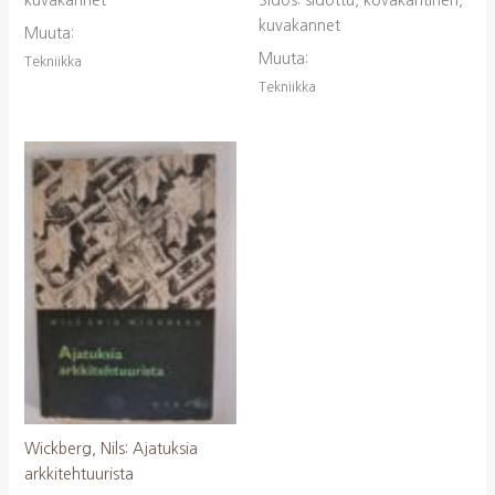
kuvakannet
Sidos: sidottu, kovakantinen,
kuvakannet
Muuta:
Muuta:
Tekniikka
Tekniikka
Wickberg, Nils: Ajatuksia
arkkitehtuurista