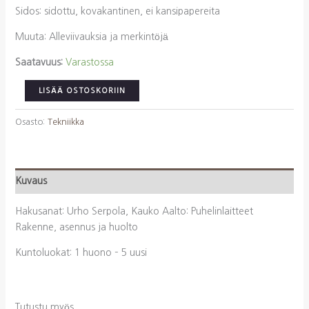
Sidos: sidottu, kovakantinen, ei kansipapereita
Muuta: Alleviivauksia ja merkintöjä
Saatavuus:
Varastossa
Serpola,
LISÄÄ OSTOSKORIIN
Urho,
Aalto,
Osasto:
Tekniikka
Kauko:
Puhelinlaitteet
Rakenne,
Kuvaus
asennus
ja
Hakusanat: Urho Serpola, Kauko Aalto: Puhelinlaitteet
huolto
Rakenne, asennus ja huolto
määrä
Kuntoluokat: 1 huono – 5 uusi
Tutustu myös