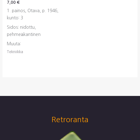
7,00
€
1. painos, Otava, p. 1946,
kunto: 3
Sidos: nidottu,
pehmeäkantinen
Muuta:
Tekniikka
Retroranta